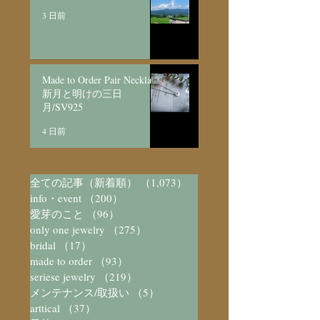
3 日前
Made to Order Pair Necklace
新月と明けの三日
月/SV925
4 日前
全ての記事（新着順）
（1,073）
1,073件の記事
info・event
（200）
200件の記事
愛芽のこと
（96）
96件の記事
only one jewelry
（275）
275件の記事
bridal
（17）
17件の記事
made to order
（93）
93件の記事
seriese jewelry
（219）
219件の記事
メンテナンス/取扱い
（5）
5件の記事
arttical
（37）
37件の記事