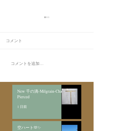
コメント
7月最後の日録
コメントを追加…
Made to Order Pair
Necklace新月と明けの三
日月/SV925
New 千の滴-Milgrain-Chain
Pierced
1 日前
空ハート🫶✨