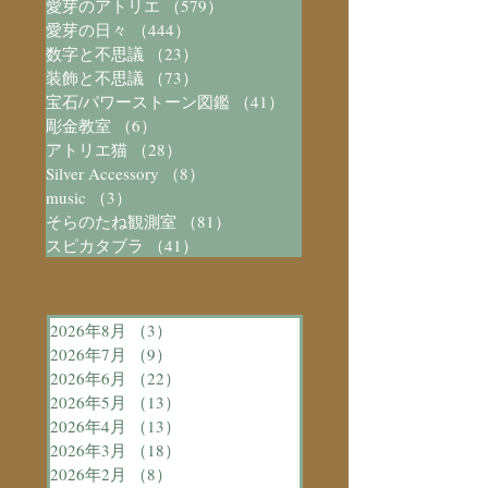
愛芽のアトリエ
（579）
579件の記事
愛芽の日々
（444）
444件の記事
数字と不思議
（23）
23件の記事
装飾と不思議
（73）
73件の記事
宝石/パワーストーン図鑑
（41）
41件の記事
彫金教室
（6）
6件の記事
アトリエ猫
（28）
28件の記事
Silver Accessory
（8）
8件の記事
music
（3）
3件の記事
そらのたね観測室
（81）
81件の記事
スピカタブラ
（41）
41件の記事
2026年8月
（3）
3件の記事
2026年7月
（9）
9件の記事
2026年6月
（22）
22件の記事
2026年5月
（13）
13件の記事
2026年4月
（13）
13件の記事
2026年3月
（18）
18件の記事
2026年2月
（8）
8件の記事