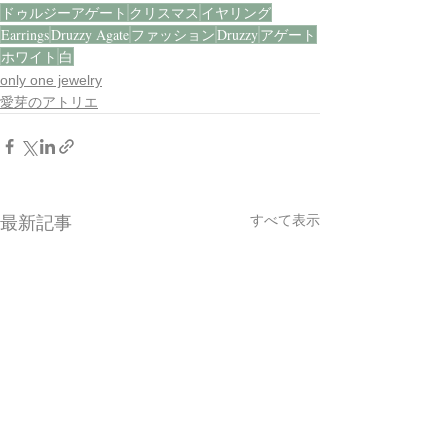
ドゥルジーアゲート
クリスマス
イヤリング
Earrings
Druzzy Agate
ファッション
Druzzy
アゲート
ホワイト
白
only one jewelry
愛芽のアトリエ
すべて表示
最新記事