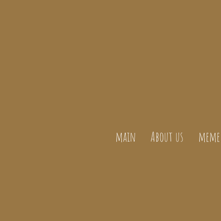
main
About us
meme 