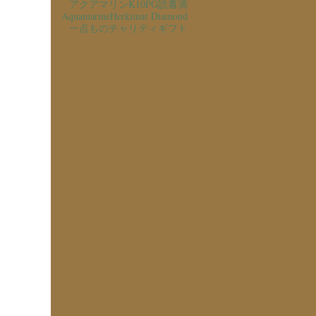
アクアマリン
K10PG
読書
滴
Aquamarine
Herkimar Diamond
一点もの
チャリティ
ギフト