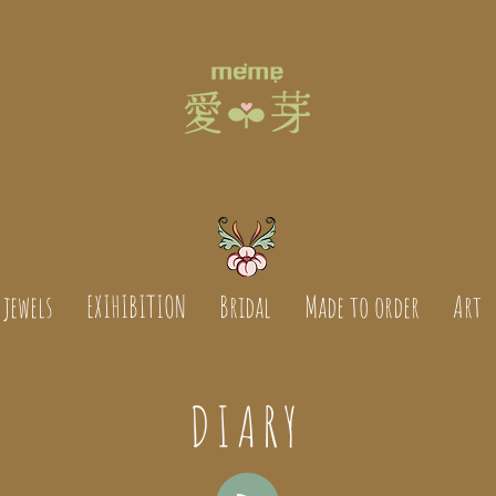
jewels
EXIHIBITION
Bridal
Made to order
Art
DIARY