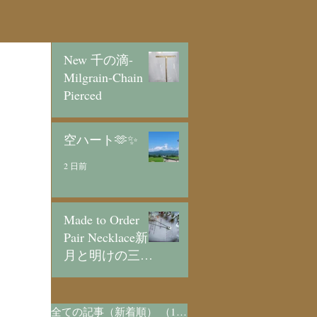
New 千の滴-
Milgrain-Chain
Pierced
11 時間前
空ハート🫶✨
2 日前
Made to Order
Pair Necklace新
月と明けの三日
月/SV925
3 日前
全ての記事（新着順）
（1,073）
1,073件の記事