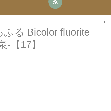
Bicolor fluorite
の泉-【17】