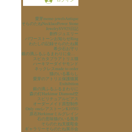
愛芽
meme-jewels
Antique
そらのたね
Necklace
Power Stone
Jewelry
SV925
日記
創作ジュエリー
パワーストーン
お知らせ
Ring
わたしの記録
そらのたね展
希少石
お守り
銀の滴ふるふるまわりに金の滴ふるふるまわりに
スピカタブラ
アトリエ猫
ハーキマーダイヤモンド
ネックレス
made to order
猫のいる暮らし
愛芽のアトリエ
保護猫
翼
Exihibition
銀の滴ふるふるまわりに
森の灯
Harkimar Diamond
空
スピリチュアル
ピアス
オーダーメイド
原型制作
Only one
レアストーン
K10YG
原石
Herkimar
ミルグレイン
石の意味
猫のいる風景
そらのたね支援
彫金
ギャラリーそらのたね
展示会