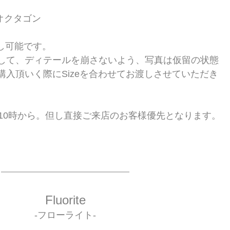
ctオクタゴン
直し可能です。
して、ディテールを崩さないよう、写真は仮留の状態
購入頂いく際にSizeを合わせてお渡しさせていただき
日10時から。但し直接ご来店のお客様優先となります。
Fluorite
-フローライト-