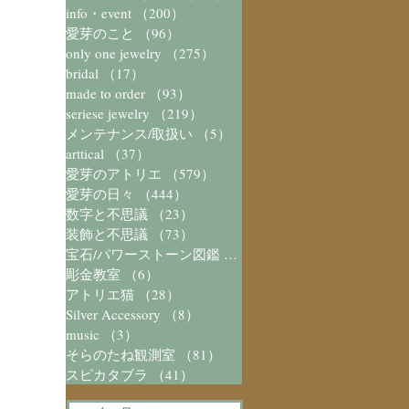
info・event
（200）
200件の記事
愛芽のこと
（96）
96件の記事
only one jewelry
（275）
275件の記事
bridal
（17）
17件の記事
made to order
（93）
93件の記事
seriese jewelry
（219）
219件の記事
メンテナンス/取扱い
（5）
5件の記事
arttical
（37）
37件の記事
愛芽のアトリエ
（579）
579件の記事
愛芽の日々
（444）
444件の記事
数字と不思議
（23）
23件の記事
装飾と不思議
（73）
73件の記事
宝石/パワーストーン図鑑
（41）
41件の記事
彫金教室
（6）
6件の記事
アトリエ猫
（28）
28件の記事
Silver Accessory
（8）
8件の記事
music
（3）
3件の記事
そらのたね観測室
（81）
81件の記事
スピカタブラ
（41）
41件の記事