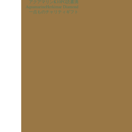
アクアマリン
K10PG
読書
滴
Aquamarine
Herkimar Diamond
一点もの
チャリティ
ギフト