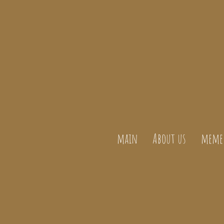
main
About us
meme 