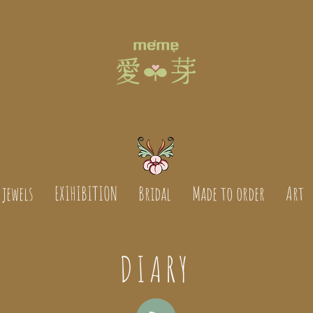
jewels
EXIHIBITION
Bridal
Made to order
Art
DIARY