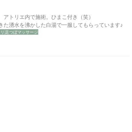
、アトリエ内で施術。ひまこ付き（笑）
きた湧水を沸かした白湯で一服してもらっています♪
ュリ
足つぼマッサージ