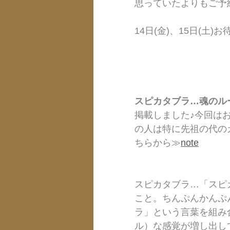
思っていたよりもご予
14日(金)、15日(土)
スピカタブラ…魂のルー
掲載しました♪今回は
の人は特に先祖の代の
ちらから≫
note
スピカタブラ…「スピ
こと。ちんぷんかんぷ
ラ」という言葉を組み
ル）な感覚が増し出し