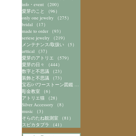
info・event
（200）
200件の記事
愛芽のこと
（96）
96件の記事
only one jewelry
（275）
275件の記事
bridal
（17）
17件の記事
made to order
（93）
93件の記事
seriese jewelry
（219）
219件の記事
メンテナンス/取扱い
（5）
5件の記事
arttical
（37）
37件の記事
愛芽のアトリエ
（579）
579件の記事
愛芽の日々
（444）
444件の記事
数字と不思議
（23）
23件の記事
装飾と不思議
（73）
73件の記事
宝石/パワーストーン図鑑
（41）
41件の記事
彫金教室
（6）
6件の記事
アトリエ猫
（28）
28件の記事
Silver Accessory
（8）
8件の記事
music
（3）
3件の記事
そらのたね観測室
（81）
81件の記事
スピカタブラ
（41）
41件の記事