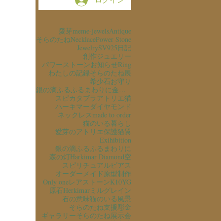
愛芽
meme-jewels
Antique
そらのたね
Necklace
Power Stone
Jewelry
SV925
日記
創作ジュエリー
パワーストーン
お知らせ
Ring
わたしの記録
そらのたね展
希少石
お守り
銀の滴ふるふるまわりに金の滴ふるふるまわりに
スピカタブラ
アトリエ猫
ハーキマーダイヤモンド
ネックレス
made to order
猫のいる暮らし
愛芽のアトリエ
保護猫
翼
Exihibition
銀の滴ふるふるまわりに
森の灯
Harkimar Diamond
空
スピリチュアル
ピアス
オーダーメイド
原型制作
Only one
レアストーン
K10YG
原石
Herkimar
ミルグレイン
石の意味
猫のいる風景
そらのたね支援
彫金
ギャラリーそらのたね
展示会