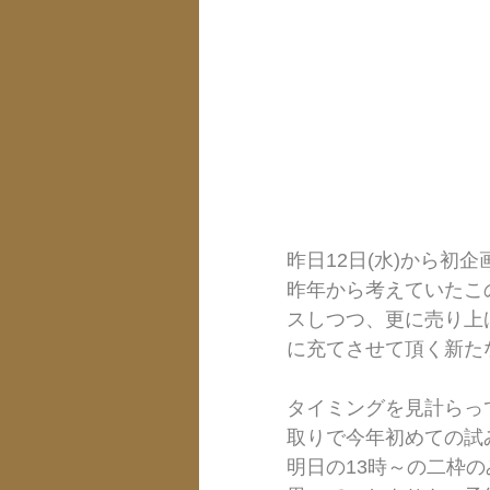
昨日12日(水)から初
昨年から考えていたこ
スしつつ、更に売り上
に充てさせて頂く新たな
タイミングを見計らっ
取りで今年初めての試
明日の13時～の二枠