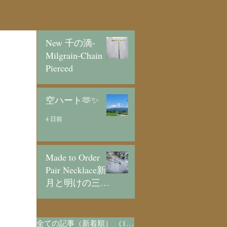
New 千の滴-
Milgrain-Chain
Pierced
3 日前
空ハート🫶✨
4 日前
Made to Order
Pair Necklace新
月と明けの三日
月/SV925
6 日前
全ての記事（新着順）
（1,073）
1,073件の記事