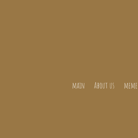
main
About us
meme 