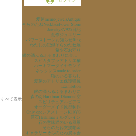
愛芽
meme-jewels
Antique
そらのたね
Necklace
Power Stone
Jewelry
SV925
日記
創作ジュエリー
パワーストーン
お知らせ
Ring
わたしの記録
そらのたね展
希少石
お守り
銀の滴ふるふるまわりに金の滴ふるふるまわりに
スピカタブラ
アトリエ猫
ハーキマーダイヤモンド
ネックレス
made to order
猫のいる暮らし
愛芽のアトリエ
保護猫
翼
Exihibition
銀の滴ふるふるまわりに
森の灯
Harkimar Diamond
空
すべて表示
スピリチュアル
ピアス
オーダーメイド
原型制作
Only one
レアストーン
K10YG
原石
Herkimar
ミルグレイン
石の意味
猫のいる風景
そらのたね支援
彫金
ギャラリーそらのたね
展示会