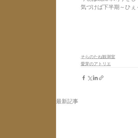
気づけば下半期～ひぇ
そらのたね観測室
愛芽のアトリエ
最新記事