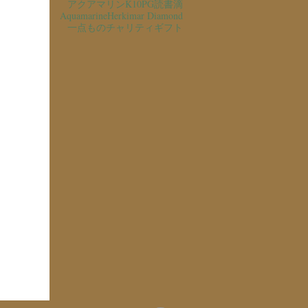
アクアマリン
K10PG
読書
滴
Aquamarine
Herkimar Diamond
一点もの
チャリティ
ギフト