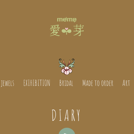
jewels
EXIHIBITION
Bridal
Made to order
Art
DIARY