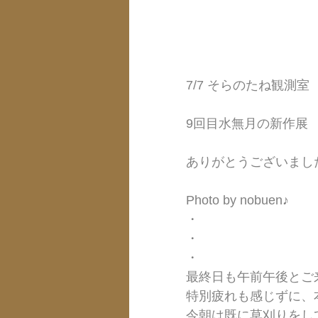
7/7 そらのたね観測
9回目水無月の新作展
ありがとうございました
Photo by nobuen♪
・
・
・
最終日も午前午後とご
特別疲れも感じずに、
今朝は既に草刈りをし