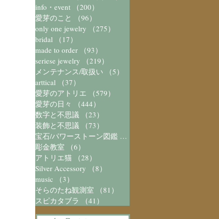
info・event
（200）
200件の記事
愛芽のこと
（96）
96件の記事
only one jewelry
（275）
275件の記事
bridal
（17）
17件の記事
made to order
（93）
93件の記事
seriese jewelry
（219）
219件の記事
メンテナンス/取扱い
（5）
5件の記事
arttical
（37）
37件の記事
愛芽のアトリエ
（579）
579件の記事
愛芽の日々
（444）
444件の記事
数字と不思議
（23）
23件の記事
装飾と不思議
（73）
73件の記事
宝石/パワーストーン図鑑
（41）
41件の記事
彫金教室
（6）
6件の記事
アトリエ猫
（28）
28件の記事
Silver Accessory
（8）
8件の記事
music
（3）
3件の記事
そらのたね観測室
（81）
81件の記事
スピカタブラ
（41）
41件の記事