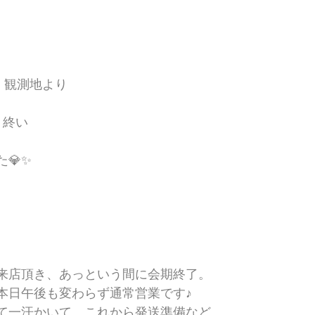
室　観測地より
　終い
💎✨
来店頂き、あっという間に会期終了。
本日午後も変わらず通常営業です♪
て一汗かいて、これから発送準備など