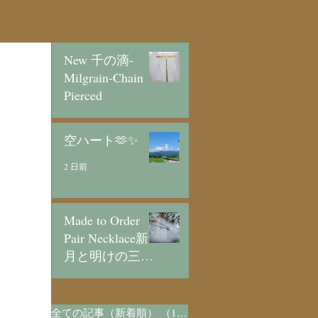
New 千の滴-
Milgrain-Chain
Pierced
24 時間前
空ハート🫶✨
2 日前
Made to Order
Pair Necklace新
月と明けの三日
月/SV925
4 日前
全ての記事（新着順）
（1,073）
1,073件の記事