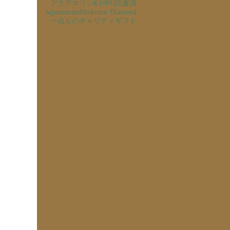
アクアマリン
K10PG
読書
滴
Aquamarine
Herkimar Diamond
一点もの
チャリティ
ギフト