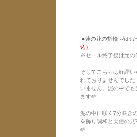
 ●蓮の花の指輪 -花けだ
込）    
※セール終了後は元の
そしてこちらは好評い
れておりませんでした
いません。泥の中でも
ます🌱
泥の中に咲く7分咲き
を飾り調和と天使の見
🌱