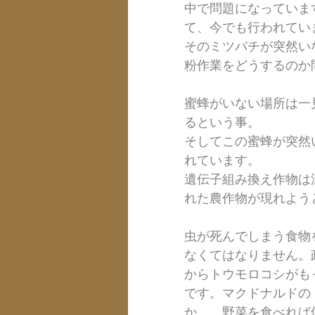
中で問題になっていま
て、今でも行われてい
そのミツバチが突然い
粉作業をどうするのか
蜜蜂がいない場所は一
るという事。
そしてこの蜜蜂が突然
れています。
遺伝子組み換え作物は
れた農作物が現れよう
虫が死んでしまう食物
なくてはなりません。
からトウモロコシがも
です。マクドナルドの
か。。野菜を食べれば