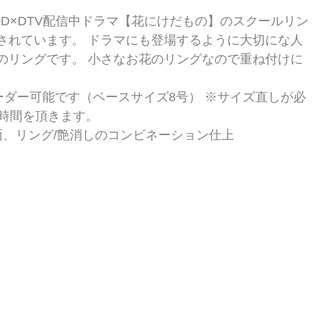
D×DTV配信中ドラマ【花にけだもの】のスクールリン
されています。 ドラマにも登場するように大切にな人
のリングです。 小さなお花のリングなので重ね付けに
ーダー可能です（ベースサイズ8号） ※サイズ直しが必
時間を頂きます。 
鏡面、リング/艶消しのコンビネーション仕上 