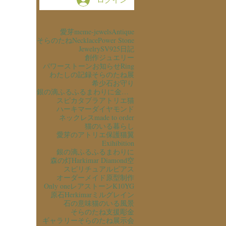
愛芽
meme-jewels
Antique
そらのたね
Necklace
Power Stone
Jewelry
SV925
日記
創作ジュエリー
パワーストーン
お知らせ
Ring
わたしの記録
そらのたね展
希少石
お守り
銀の滴ふるふるまわりに金の滴ふるふるまわりに
スピカタブラ
アトリエ猫
ハーキマーダイヤモンド
ネックレス
made to order
猫のいる暮らし
愛芽のアトリエ
保護猫
翼
Exihibition
銀の滴ふるふるまわりに
森の灯
Harkimar Diamond
空
スピリチュアル
ピアス
オーダーメイド
原型制作
Only one
レアストーン
K10YG
原石
Herkimar
ミルグレイン
石の意味
猫のいる風景
そらのたね支援
彫金
ギャラリーそらのたね
展示会