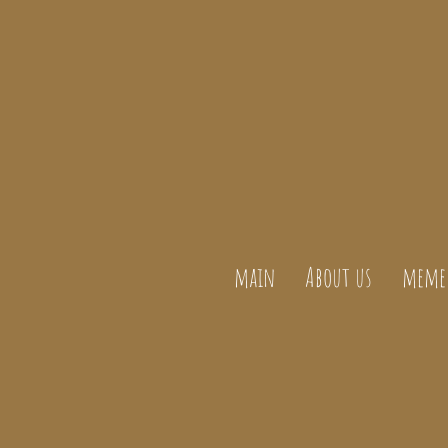
main
About us
meme 