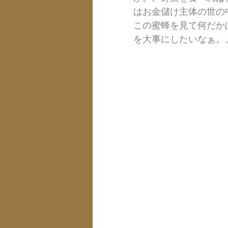
はお金儲け主体の世の
この蜜蜂を見て何だか
を大事にしたいなぁ。