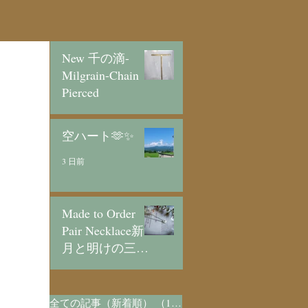
New 千の滴-
Milgrain-Chain
Pierced
2 日前
空ハート🫶✨
3 日前
Made to Order
Pair Necklace新
月と明けの三日
月/SV925
4 日前
全ての記事（新着順）
（1,073）
1,073件の記事