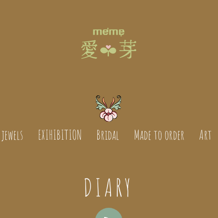
jewels
EXIHIBITION
Bridal
Made to order
Art
DIARY