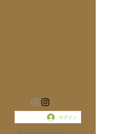
ログイン
愛芽
meme-jewels
Antique
そらのたね