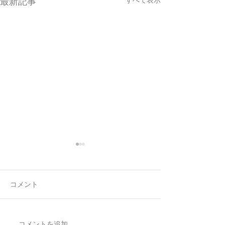
すべて表示
最新記事
コメント
7月最後の日録
8月の営業日程
コメントを追加…