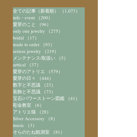
全ての記事（新着順）
（1,073）
1,073件の記事
info・event
（200）
200件の記事
愛芽のこと
（96）
96件の記事
only one jewelry
（275）
275件の記事
bridal
（17）
17件の記事
made to order
（93）
93件の記事
seriese jewelry
（219）
219件の記事
メンテナンス/取扱い
（5）
5件の記事
arttical
（37）
37件の記事
愛芽のアトリエ
（579）
579件の記事
愛芽の日々
（444）
444件の記事
数字と不思議
（23）
23件の記事
装飾と不思議
（73）
73件の記事
宝石/パワーストーン図鑑
（41）
41件の記事
彫金教室
（6）
6件の記事
アトリエ猫
（28）
28件の記事
Silver Accessory
（8）
8件の記事
music
（3）
3件の記事
そらのたね観測室
（81）
81件の記事