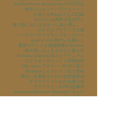
Necklace
Power Stone
Jewelry
SV925
日記
創作ジュエリー
パワーストーン
お知らせ
Ring
わたしの記録
そらのたね展
希少石
お守り
銀の滴ふるふるまわりに金の滴ふるふるまわりに
スピカタブラ
アトリエ猫
ハーキマーダイヤモンド
ネックレス
made to order
猫のいる暮らし
愛芽のアトリエ
保護猫
翼
Exihibition
銀の滴ふるふるまわりに
森の灯
Harkimar Diamond
空
スピリチュアル
ピアス
オーダーメイド
原型制作
Only one
レアストーン
K10YG
原石
Herkimar
ミルグレイン
石の意味
猫のいる風景
そらのたね支援
彫金
ギャラリーそらのたね
展示会
アクアマリン
K10PG
読書
滴
Aquamarine
Herkimar Diamond
一点もの
チャリティ
ギフト