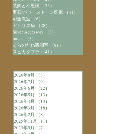
装飾と不思議
（73）
73件の記事
宝石/パワーストーン図鑑
（41）
41件の記事
彫金教室
（6）
6件の記事
アトリエ猫
（28）
28件の記事
Silver Accessory
（8）
8件の記事
music
（3）
3件の記事
そらのたね観測室
（81）
81件の記事
スピカタブラ
（41）
41件の記事
2026年8月
（3）
3件の記事
2026年7月
（9）
9件の記事
2026年6月
（22）
22件の記事
2026年5月
（13）
13件の記事
2026年4月
（13）
13件の記事
2026年3月
（18）
18件の記事
2026年2月
（8）
8件の記事
2025年11月
（1）
1件の記事
2023年5月
（7）
7件の記事