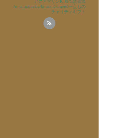
アクアマリン
K10PG
読書
滴
Aquamarine
Herkimar Diamond
一点もの
チャリティ
ギフト