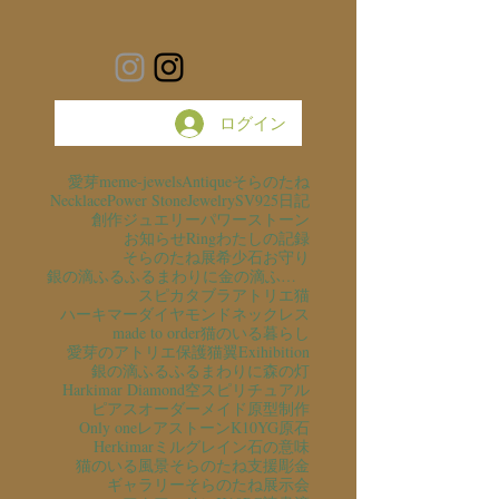
ログイン
愛芽
meme-jewels
Antique
そらのたね
Necklace
Power Stone
Jewelry
SV925
日記
創作ジュエリー
パワーストーン
お知らせ
Ring
わたしの記録
そらのたね展
希少石
お守り
銀の滴ふるふるまわりに金の滴ふるふるまわりに
スピカタブラ
アトリエ猫
ハーキマーダイヤモンド
ネックレス
made to order
猫のいる暮らし
愛芽のアトリエ
保護猫
翼
Exihibition
銀の滴ふるふるまわりに
森の灯
Harkimar Diamond
空
スピリチュアル
ピアス
オーダーメイド
原型制作
Only one
レアストーン
K10YG
原石
Herkimar
ミルグレイン
石の意味
猫のいる風景
そらのたね支援
彫金
ギャラリーそらのたね
展示会