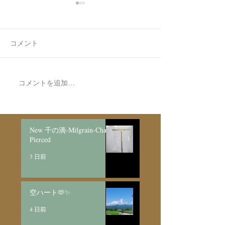
コメント
7月最後の日録
8月の営業日程
コメントを追加…
New 千の滴-Milgrain-Chain
Pierced
3 日前
空ハート🫶✨
4 日前