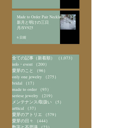
Made to Order Pair Necklace
新月と明けの三日
月/SV925
6 日前
全ての記事（新着順）
（1,073）
1,073件の記事
info・event
（200）
200件の記事
愛芽のこと
（96）
96件の記事
only one jewelry
（275）
275件の記事
bridal
（17）
17件の記事
made to order
（93）
93件の記事
seriese jewelry
（219）
219件の記事
メンテナンス/取扱い
（5）
5件の記事
arttical
（37）
37件の記事
愛芽のアトリエ
（579）
579件の記事
愛芽の日々
（444）
444件の記事
数字と不思議
（23）
23件の記事