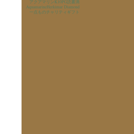
アクアマリン
K10PG
読書
滴
Aquamarine
Herkimar Diamond
一点もの
チャリティ
ギフト