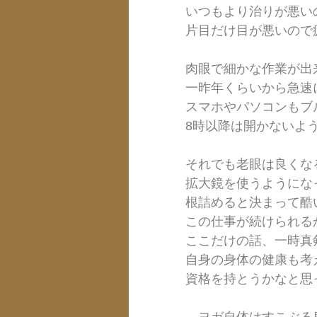
いつもより治りが悪い
片目だけ目が悪いので
肉眼で細かな作業が出
一昨年くらいから急速
スマホやパソコンもブ
8時以降は開かないよ
それでも老眼は良くな
拡大鏡を使うようにな
根詰めると決まって酷
この仕事が続けられる
ここだけの話、一時真
自身の身体の健康も考
資格を持とうかなと思