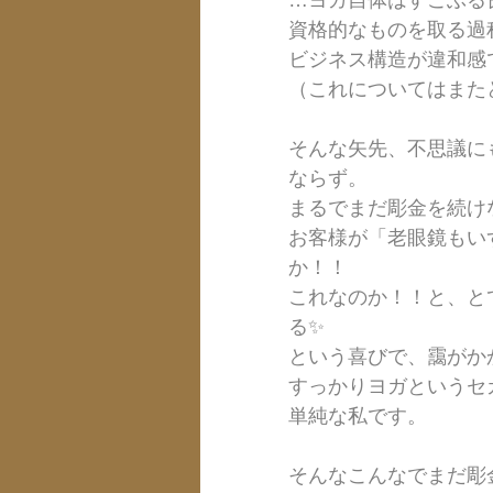
…ヨガ自体はすこぶる
資格的なものを取る過
ビジネス構造が違和感
（これについてはまた
そんな矢先、不思議に
ならず。
まるでまだ彫金を続け
お客様が「老眼鏡もい
か！！
これなのか！！と、と
る✨
という喜びで、靄がか
すっかりヨガというセ
単純な私です。
そんなこんなでまだ彫