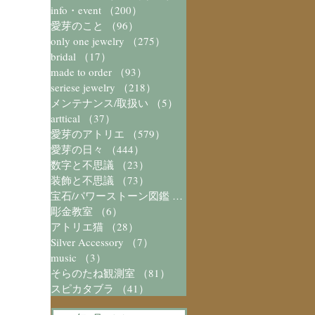
info・event
（200）
200件の記事
愛芽のこと
（96）
96件の記事
only one jewelry
（275）
275件の記事
bridal
（17）
17件の記事
made to order
（93）
93件の記事
seriese jewelry
（218）
218件の記事
メンテナンス/取扱い
（5）
5件の記事
arttical
（37）
37件の記事
愛芽のアトリエ
（579）
579件の記事
愛芽の日々
（444）
444件の記事
数字と不思議
（23）
23件の記事
装飾と不思議
（73）
73件の記事
宝石/パワーストーン図鑑
（41）
41件の記事
彫金教室
（6）
6件の記事
アトリエ猫
（28）
28件の記事
Silver Accessory
（7）
7件の記事
music
（3）
3件の記事
そらのたね観測室
（81）
81件の記事
スピカタブラ
（41）
41件の記事