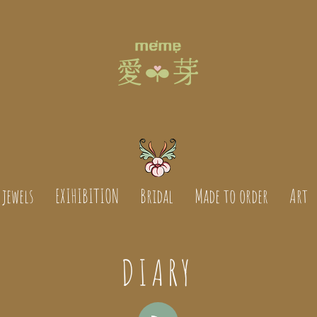
jewels
EXIHIBITION
Bridal
Made to order
Art
DIARY