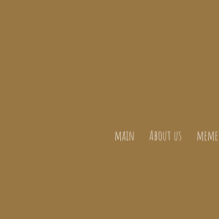
main
About us
meme 