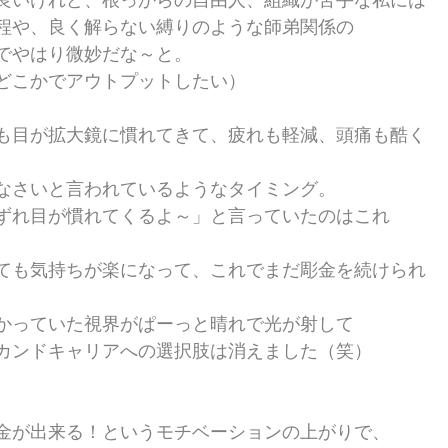
良いけれど、根っからの自由人、組織が苦手な私には
程や、良く解らない縛りのような師弟関係の
でやはり微妙だな～と。
どこかでアウトプットしたい）
も目が拡大鏡に慣れてきて、疲れも軽減、頭痛も酷く
なさいと言われているようなタイミング。
ずれ目が慣れてくるよ～」と言っていたのはこれ
ても気持ちが楽になって、これでまだ彫金を続けられ
かっていた視界がぱーっと晴れで光が射して
カンドキャリアへの選択肢は消えました（笑）
金が出来る！というモチベーションの上がりで、