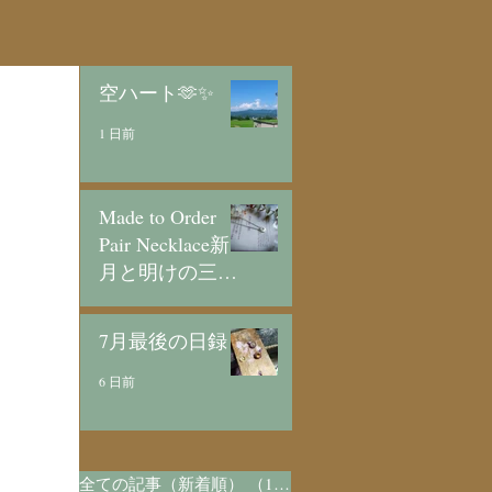
空ハート🫶✨
1 日前
Made to Order
Pair Necklace新
月と明けの三日
月/SV925
3 日前
7月最後の日録
6 日前
全ての記事（新着順）
（1,072）
1,072件の記事