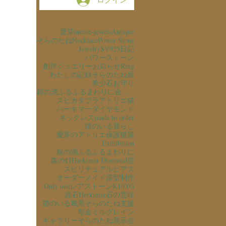
愛芽
meme-jewels
Antique
そらのたね
Necklace
Power Stone
Jewelry
SV925
日記
パワーストーン
創作ジュエリー
お知らせ
Ring
わたしの記録
そらのたね展
希少石
お守り
銀の滴ふるふるまわりに金の滴ふるふるまわりに
スピカタブラ
アトリエ猫
ハーキマーダイヤモンド
ネックレス
made to order
猫のいる暮らし
愛芽のアトリエ
保護猫
翼
Exihibition
銀の滴ふるふるまわりに
森の灯
Harkimar Diamond
空
スピリチュアル
ピアス
オーダーメイド
原型制作
Only one
レアストーン
K10YG
原石
Herkimar
石の意味
猫のいる風景
そらのたね支援
彫金
ミルグレイン
ギャラリーそらのたね
展示会