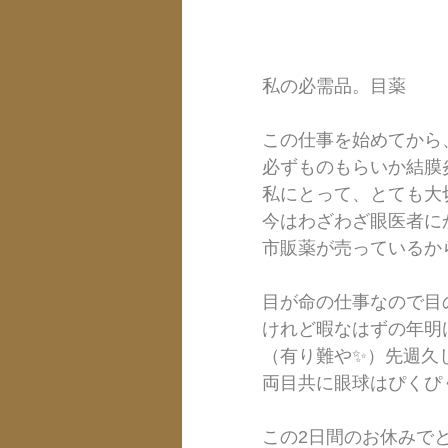
私の必需品。目薬
この仕事を始めてから
必ずものもらいか結膜
私にとって、とても大
今はわざわざ眼医者に
市販薬が売っているか
目が命の仕事なので目
けれど暇なはずの年明
（有り難や✨）先週久
両目共に眼球はぴくぴ
この2日間のお休みで