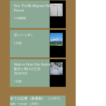
New 千の滴-Milgrain-Chain
Pierced
12 時間前
空ハート🫶✨
2 日前
Made to Order Pair Necklace
新月と明けの三日
月/SV925
3 日前
全ての記事（新着順）
（1,073）
1,073件の記事
info・event
（200）
200件の記事