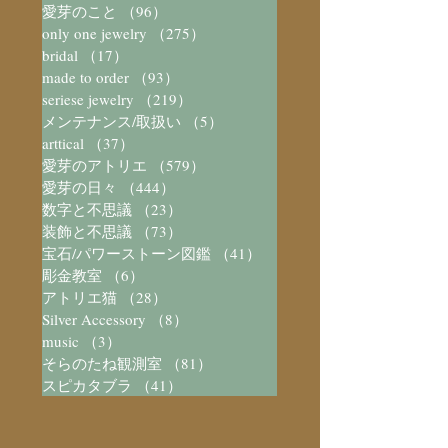
愛芽のこと
（96）
96件の記事
only one jewelry
（275）
275件の記事
bridal
（17）
17件の記事
made to order
（93）
93件の記事
seriese jewelry
（219）
219件の記事
メンテナンス/取扱い
（5）
5件の記事
arttical
（37）
37件の記事
愛芽のアトリエ
（579）
579件の記事
愛芽の日々
（444）
444件の記事
数字と不思議
（23）
23件の記事
装飾と不思議
（73）
73件の記事
宝石/パワーストーン図鑑
（41）
41件の記事
彫金教室
（6）
6件の記事
アトリエ猫
（28）
28件の記事
Silver Accessory
（8）
8件の記事
music
（3）
3件の記事
そらのたね観測室
（81）
81件の記事
スピカタブラ
（41）
41件の記事