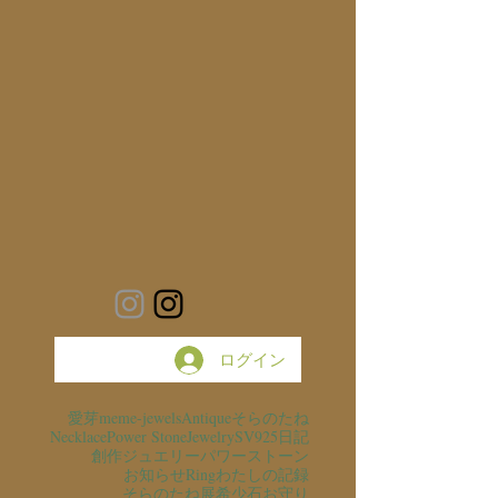
ログイン
愛芽
meme-jewels
Antique
そらのたね
Necklace
Power Stone
Jewelry
SV925
日記
創作ジュエリー
パワーストーン
お知らせ
Ring
わたしの記録
そらのたね展
希少石
お守り