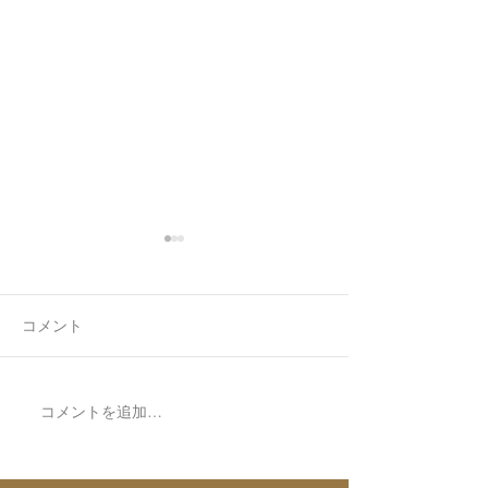
コメント
7月最後の日録
8月の営業日程
コメントを追加…