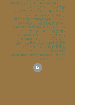
銀の滴ふるふるまわりに金の滴ふるふるまわりに
スピカタブラ
アトリエ猫
ハーキマーダイヤモンド
ネックレス
made to order
猫のいる暮らし
愛芽のアトリエ
保護猫
翼
Exihibition
銀の滴ふるふるまわりに
森の灯
Harkimar Diamond
空
スピリチュアル
ピアス
オーダーメイド
原型制作
Only one
レアストーン
K10YG
原石
Herkimar
ミルグレイン
石の意味
猫のいる風景
そらのたね支援
彫金
ギャラリーそらのたね
展示会
アクアマリン
K10PG
読書
滴
Aquamarine
Herkimar Diamond
一点もの
チャリティ
ギフト