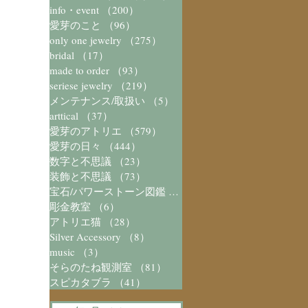
info・event
（200）
200件の記事
愛芽のこと
（96）
96件の記事
only one jewelry
（275）
275件の記事
bridal
（17）
17件の記事
made to order
（93）
93件の記事
seriese jewelry
（219）
219件の記事
メンテナンス/取扱い
（5）
5件の記事
arttical
（37）
37件の記事
愛芽のアトリエ
（579）
579件の記事
愛芽の日々
（444）
444件の記事
数字と不思議
（23）
23件の記事
装飾と不思議
（73）
73件の記事
宝石/パワーストーン図鑑
（41）
41件の記事
彫金教室
（6）
6件の記事
アトリエ猫
（28）
28件の記事
Silver Accessory
（8）
8件の記事
music
（3）
3件の記事
そらのたね観測室
（81）
81件の記事
スピカタブラ
（41）
41件の記事