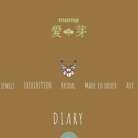
jewels
EXIHIBITION
Bridal
Made to order
Art
DIARY