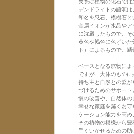
実際は植物の化石では
デンドライトの語源は、
和名を忍石、模樹石と
金属イオンが水晶やア
に沈殿したもので、そ
黄色や褐色に色ずいた
ト）によるもので、鱗
ベースとなる鉱物によ
ですが、大体のものに
持ち主と自然との繋が
づけるためのサポート
慣の改善や、自然体の
幸せな家庭を築くお守
ケーション能力を高め
その植物の模様から豊
手くいかせるための助