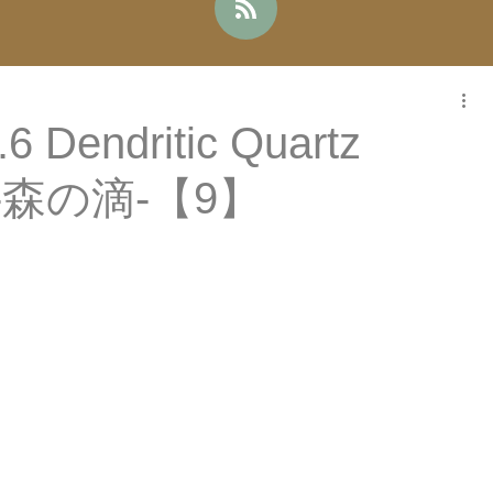
Dendritic Quartz
e -森の滴-【9】