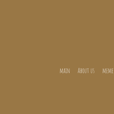
main
About us
meme 