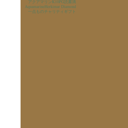
アクアマリン
K10PG
読書
滴
Aquamarine
Herkimar Diamond
一点もの
チャリティ
ギフト