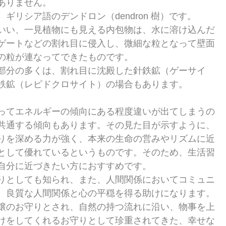
ありません。
ギリシア語のデンドロン（dendron 樹）です。
いい、一見植物にも見える内包物は、水に溶け込んだ
ゲートなどの割れ目に侵入し、微細な粒となって壁面
の粒が連なってできたものです。
部分の多くは、割れ目に沈殿した針鉄鉱（ゲーサイ
鉄鉱（レピドクロサイト）の場合もあります。
ってエネルギーの傾向にある程度違いが出てしまうの
共通する傾向もあります。その見た目が示すように、
りを深める力が強く、本来の生命の営みやリズムに近
として優れているというものです。そのため、生活習
自分に近づきたい方におすすめです。
りとしても知られ、また、人間関係においてコミュニ
、良質な人間関係と心の平穏を得る助けになります。
穣のお守りとされ、自然の持つ流れに沿い、物事を上
けをしてくれるお守りとして珍重されてきた、幸せな