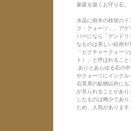
家庭を築くお守り石。
水晶に樹木の枝状のイ
ク・クォーツ」、アゲ
パーになら「デンドリ
なものは美しい絵画や
「ピクチャークォーツ
ト）」と呼ばれること
 ありとあらゆる石の中に形成されますが、最も多く流通するものがアゲート
やクォーツにインクル
石英系の鉱物以外にも
が見られることがあり
したものは稀少であり
ため、人気があります