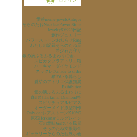
愛芽
meme-jewels
Antique
そらのたね
Necklace
Power Stone
Jewelry
SV925
日記
創作ジュエリー
パワーストーン
お知らせ
Ring
わたしの記録
そらのたね展
希少石
お守り
銀の滴ふるふるまわりに金の滴ふるふるまわりに
スピカタブラ
アトリエ猫
ハーキマーダイヤモンド
ネックレス
made to order
猫のいる暮らし
愛芽のアトリエ
保護猫
翼
Exihibition
銀の滴ふるふるまわりに
森の灯
Harkimar Diamond
空
スピリチュアル
ピアス
オーダーメイド
原型制作
Only one
レアストーン
K10YG
原石
Herkimar
ミルグレイン
石の意味
猫のいる風景
そらのたね支援
彫金
ギャラリーそらのたね
展示会