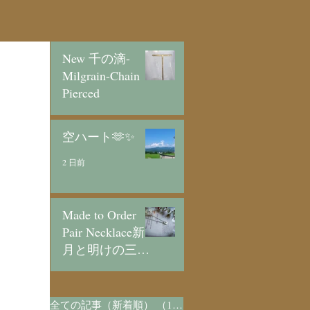
New 千の滴-
Milgrain-Chain
Pierced
21 時間前
空ハート🫶✨
2 日前
Made to Order
Pair Necklace新
月と明けの三日
月/SV925
4 日前
全ての記事（新着順）
（1,073）
1,073件の記事