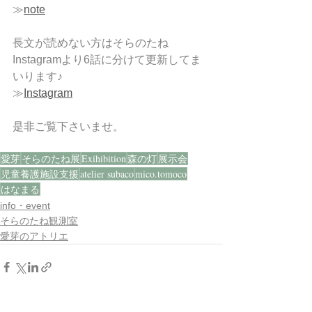
≫
note
長文が読めない方はそらのたね
Instagramより6話に分けて更新してま
いります♪
≫
Instagram
是非ご覧下さいませ。
愛芽
そらのたね展
Exihibition
森の灯
展示会
児童養護施設支援
atelier subaco
mico.tomoco
はなまる
info・event
そらのたね観測室
愛芽のアトリエ