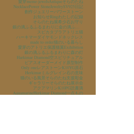
愛芽
meme-jewels
Antique
そらのたね
Necklace
Power Stone
Jewelry
SV925
日記
創作ジュエリー
パワーストーン
お知らせ
Ring
わたしの記録
そらのたね展
希少石
お守り
銀の滴ふるふるまわりに金の滴ふるふるまわりに
スピカタブラ
アトリエ猫
ハーキマーダイヤモンド
ネックレス
made to order
猫のいる暮らし
愛芽のアトリエ
保護猫
翼
Exihibition
銀の滴ふるふるまわりに
森の灯
Harkimar Diamond
空
スピリチュアル
ピアス
オーダーメイド
原型制作
Only one
レアストーン
K10YG
原石
Herkimar
ミルグレイン
石の意味
猫のいる風景
そらのたね支援
彫金
ギャラリーそらのたね
展示会
アクアマリン
K10PG
読書
滴
Aquamarine
Herkimar Diamond
一点もの
チャリティ
ギフト