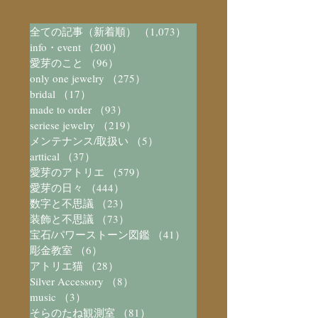
全ての記事（新着順）
（1,073）
1,073件の記事
info・event
（200）
200件の記事
愛芽のこと
（96）
96件の記事
only one jewelry
（275）
275件の記事
bridal
（17）
17件の記事
made to order
（93）
93件の記事
seriese jewelry
（219）
219件の記事
メンテナンス/取扱い
（5）
5件の記事
arttical
（37）
37件の記事
愛芽のアトリエ
（579）
579件の記事
愛芽の日々
（444）
444件の記事
数字と不思議
（23）
23件の記事
装飾と不思議
（73）
73件の記事
宝石/パワーストーン図鑑
（41）
41件の記事
彫金教室
（6）
6件の記事
アトリエ猫
（28）
28件の記事
Silver Accessory
（8）
8件の記事
music
（3）
3件の記事
そらのたね観測室
（81）
81件の記事