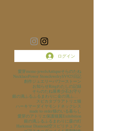
ログイン
愛芽
meme-jewels
Antique
そらのたね
Necklace
Power Stone
Jewelry
SV925
日記
創作ジュエリー
パワーストーン
お知らせ
Ring
わたしの記録
そらのたね展
希少石
お守り
銀の滴ふるふるまわりに金の滴ふるふるまわりに
スピカタブラ
アトリエ猫
ハーキマーダイヤモンド
ネックレス
made to order
猫のいる暮らし
愛芽のアトリエ
保護猫
翼
Exihibition
銀の滴ふるふるまわりに
森の灯
Harkimar Diamond
空
スピリチュアル
ピアス
オーダーメイド
原型制作