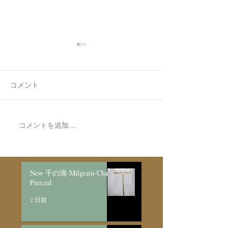
コメント
再販/ 光の滴Ring/2018
コメントを追加…
New Series 
MilgrainJewelry
Top・Bangle
New 千の滴-Milgrain-Chain
Pierced
2 日前