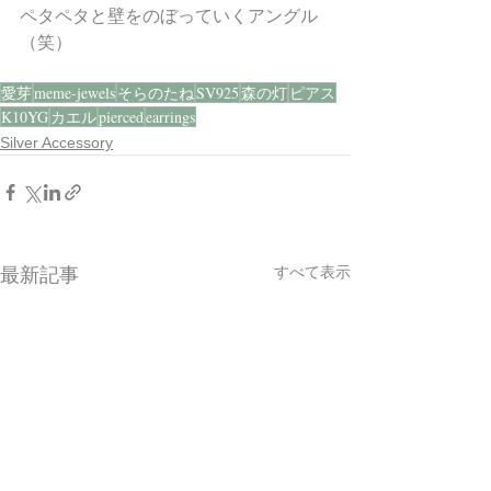
ペタペタと壁をのぼっていくアングル
（笑）
愛芽
meme-jewels
そらのたね
SV925
森の灯
ピアス
K10YG
カエル
pierced
earrings
Silver Accessory
すべて表示
最新記事