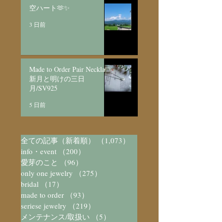
空ハート🫶✨
3 日前
Made to Order Pair Necklace
新月と明けの三日
月/SV925
5 日前
全ての記事（新着順）
（1,073）
1,073件の記事
info・event
（200）
200件の記事
愛芽のこと
（96）
96件の記事
only one jewelry
（275）
275件の記事
bridal
（17）
17件の記事
made to order
（93）
93件の記事
seriese jewelry
（219）
219件の記事
メンテナンス/取扱い
（5）
5件の記事