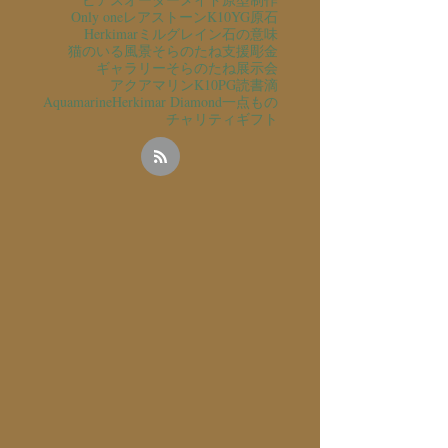
Only one
レアストーン
K10YG
原石
Herkimar
ミルグレイン
石の意味
猫のいる風景
そらのたね支援
彫金
ギャラリーそらのたね
展示会
アクアマリン
K10PG
読書
滴
Aquamarine
Herkimar Diamond
一点もの
チャリティ
ギフト