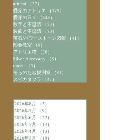
arttical
（37）
37件の記事
愛芽のアトリエ
（579）
579件の記事
愛芽の日々
（444）
444件の記事
数字と不思議
（23）
23件の記事
装飾と不思議
（73）
73件の記事
宝石/パワーストーン図鑑
（41）
41件の記事
彫金教室
（6）
6件の記事
アトリエ猫
（28）
28件の記事
Silver Accessory
（8）
8件の記事
music
（3）
3件の記事
そらのたね観測室
（81）
81件の記事
スピカタブラ
（41）
41件の記事
2026年8月
（3）
3件の記事
2026年7月
（9）
9件の記事
2026年6月
（22）
22件の記事
2026年5月
（13）
13件の記事
2026年4月
（13）
13件の記事
2026年3月
（18）
18件の記事