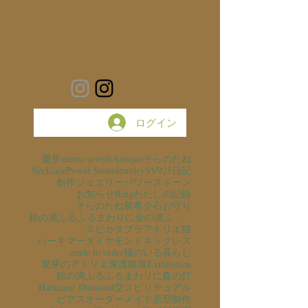
ログイン
愛芽
meme-jewels
Antique
そらのたね
Necklace
Power Stone
Jewelry
SV925
日記
創作ジュエリー
パワーストーン
お知らせ
Ring
わたしの記録
そらのたね展
希少石
お守り
銀の滴ふるふるまわりに金の滴ふるふるまわりに
スピカタブラ
アトリエ猫
ハーキマーダイヤモンド
ネックレス
made to order
猫のいる暮らし
愛芽のアトリエ
保護猫
翼
Exihibition
銀の滴ふるふるまわりに
森の灯
Harkimar Diamond
空
スピリチュアル
ピアス
オーダーメイド
原型制作