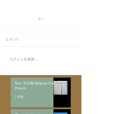
コメント
7月最後の日録
8月の営業日程
コメントを追加…
New 千の滴-Milgrain-Chain
Pierced
2 日前