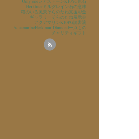
Only one
レアストーン
K10YG
原石
Herkimar
ミルグレイン
石の意味
猫のいる風景
そらのたね支援
彫金
ギャラリーそらのたね
展示会
アクアマリン
K10PG
読書
滴
Aquamarine
Herkimar Diamond
一点もの
チャリティ
ギフト