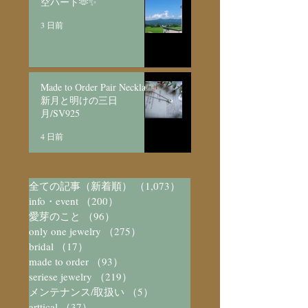
空ハート🫶✨
3 日前
Made to Order Pair Necklace
新月と明けの三日
月/SV925
4 日前
全ての記事（新着順）
（1,073）
1,073件の記事
info・event
（200）
200件の記事
愛芽のこと
（96）
96件の記事
only one jewelry
（275）
275件の記事
bridal
（17）
17件の記事
made to order
（93）
93件の記事
seriese jewelry
（219）
219件の記事
メンテナンス/取扱い
（5）
5件の記事
arttical
（37）
37件の記事