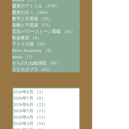
愛芽のアトリエ
（579）
579件の記事
愛芽の日々
（444）
444件の記事
数字と不思議
（23）
23件の記事
装飾と不思議
（73）
73件の記事
宝石/パワーストーン図鑑
（41）
41件の記事
彫金教室
（6）
6件の記事
アトリエ猫
（28）
28件の記事
Silver Accessory
（8）
8件の記事
music
（3）
3件の記事
そらのたね観測室
（81）
81件の記事
スピカタブラ
（41）
41件の記事
2026年8月
（3）
3件の記事
2026年7月
（9）
9件の記事
2026年6月
（22）
22件の記事
2026年5月
（13）
13件の記事
2026年4月
（13）
13件の記事
2026年3月
（18）
18件の記事