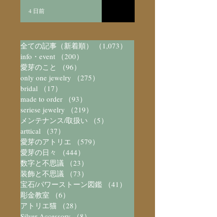
4 日前
全ての記事（新着順）
（1,073）
1,073件の記事
info・event
（200）
200件の記事
愛芽のこと
（96）
96件の記事
only one jewelry
（275）
275件の記事
bridal
（17）
17件の記事
made to order
（93）
93件の記事
seriese jewelry
（219）
219件の記事
メンテナンス/取扱い
（5）
5件の記事
arttical
（37）
37件の記事
愛芽のアトリエ
（579）
579件の記事
愛芽の日々
（444）
444件の記事
数字と不思議
（23）
23件の記事
装飾と不思議
（73）
73件の記事
宝石/パワーストーン図鑑
（41）
41件の記事
彫金教室
（6）
6件の記事
アトリエ猫
（28）
28件の記事
Silver Accessory
（8）
8件の記事