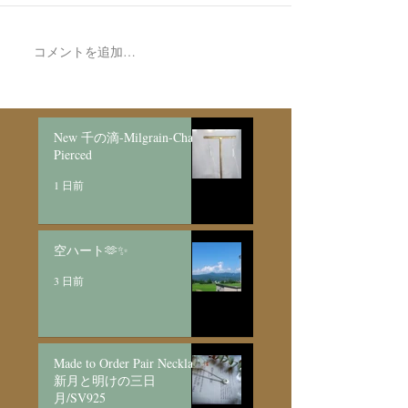
コメントを追加…
Made to Order P
Necklace新月
日月/SV925
New 千の滴-Milgrain-Chain
Pierced
1 日前
空ハート🫶✨
3 日前
Made to Order Pair Necklace
新月と明けの三日
月/SV925