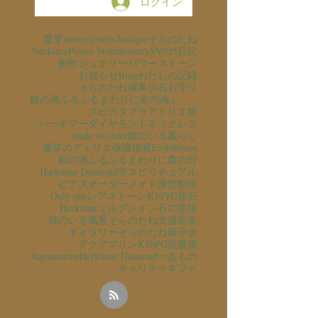
ログイン
愛芽
meme-jewels
Antique
そらのたね
Necklace
Power Stone
Jewelry
SV925
日記
創作ジュエリー
パワーストーン
お知らせ
Ring
わたしの記録
そらのたね展
希少石
お守り
銀の滴ふるふるまわりに金の滴ふるふるまわりに
スピカタブラ
アトリエ猫
ハーキマーダイヤモンド
ネックレス
made to order
猫のいる暮らし
愛芽のアトリエ
保護猫
翼
Exihibition
銀の滴ふるふるまわりに
森の灯
Harkimar Diamond
空
スピリチュアル
ピアス
オーダーメイド
原型制作
Only one
レアストーン
K10YG
原石
Herkimar
ミルグレイン
石の意味
猫のいる風景
そらのたね支援
彫金
ギャラリーそらのたね
展示会
アクアマリン
K10PG
読書
滴
Aquamarine
Herkimar Diamond
一点もの
チャリティ
ギフト