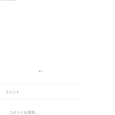
コメント
7月最後の日録
8月の営業日程
コメントを追加…