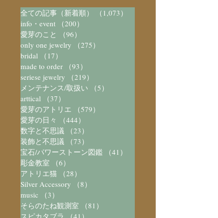
全ての記事（新着順）
（1,073）
1,073件の記事
info・event
（200）
200件の記事
愛芽のこと
（96）
96件の記事
only one jewelry
（275）
275件の記事
bridal
（17）
17件の記事
made to order
（93）
93件の記事
seriese jewelry
（219）
219件の記事
メンテナンス/取扱い
（5）
5件の記事
arttical
（37）
37件の記事
愛芽のアトリエ
（579）
579件の記事
愛芽の日々
（444）
444件の記事
数字と不思議
（23）
23件の記事
装飾と不思議
（73）
73件の記事
宝石/パワーストーン図鑑
（41）
41件の記事
彫金教室
（6）
6件の記事
アトリエ猫
（28）
28件の記事
Silver Accessory
（8）
8件の記事
music
（3）
3件の記事
そらのたね観測室
（81）
81件の記事
スピカタブラ
（41）
41件の記事