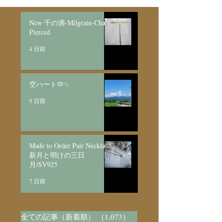
New 千の滴-Milgrain-Chain
Pierced
4 日前
空ハート🫶✨
5 日前
Made to Order Pair Necklace
新月と明けの三日
月/SV925
7 日前
全ての記事（新着順）
（1,073）
1,073件の記事