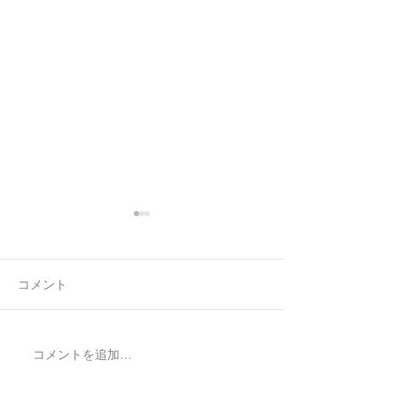
コメント
7月最後の日録
8月の営業日程
コメントを追加…