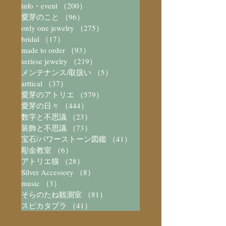
info・event
（200）
200件の記事
愛芽のこと
（96）
96件の記事
only one jewelry
（275）
275件の記事
bridal
（17）
17件の記事
made to order
（93）
93件の記事
seriese jewelry
（219）
219件の記事
メンテナンス/取扱い
（5）
5件の記事
arttical
（37）
37件の記事
愛芽のアトリエ
（579）
579件の記事
愛芽の日々
（444）
444件の記事
数字と不思議
（23）
23件の記事
装飾と不思議
（73）
73件の記事
宝石/パワーストーン図鑑
（41）
41件の記事
彫金教室
（6）
6件の記事
アトリエ猫
（28）
28件の記事
Silver Accessory
（8）
8件の記事
music
（3）
3件の記事
そらのたね観測室
（81）
81件の記事
スピカタブラ
（41）
41件の記事