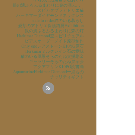
銀の滴ふるふるまわりに金の滴ふるふるまわりに
スピカタブラ
アトリエ猫
ハーキマーダイヤモンド
ネックレス
made to order
猫のいる暮らし
愛芽のアトリエ
保護猫
翼
Exihibition
銀の滴ふるふるまわりに
森の灯
Harkimar Diamond
空
スピリチュアル
ピアス
オーダーメイド
原型制作
Only one
レアストーン
K10YG
原石
Herkimar
ミルグレイン
石の意味
猫のいる風景
そらのたね支援
彫金
ギャラリーそらのたね
展示会
アクアマリン
K10PG
読書
滴
Aquamarine
Herkimar Diamond
一点もの
チャリティ
ギフト