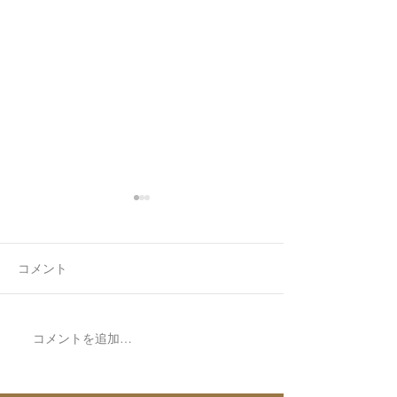
コメント
空ハート🫶✨
7月最後の日録
コメントを追加…