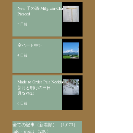
New 千の滴-Milgrain-Chain
Pierced
3 日前
空ハート🫶✨
4 日前
Made to Order Pair Necklace
新月と明けの三日
月/SV925
6 日前
全ての記事（新着順）
（1,073）
1,073件の記事
info・event
（200）
200件の記事