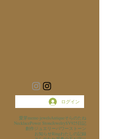
ログイン
愛芽
meme-jewels
Antique
そらのたね
Necklace
Power Stone
Jewelry
SV925
日記
創作ジュエリー
パワーストーン
お知らせ
Ring
わたしの記録
そらのたね展
希少石
お守り