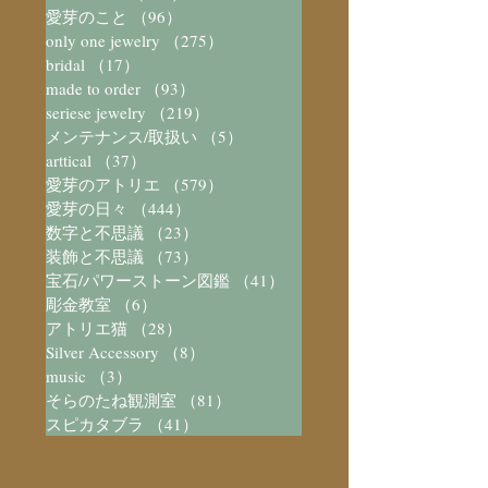
愛芽のこと
（96）
96件の記事
only one jewelry
（275）
275件の記事
bridal
（17）
17件の記事
made to order
（93）
93件の記事
seriese jewelry
（219）
219件の記事
メンテナンス/取扱い
（5）
5件の記事
arttical
（37）
37件の記事
愛芽のアトリエ
（579）
579件の記事
愛芽の日々
（444）
444件の記事
数字と不思議
（23）
23件の記事
装飾と不思議
（73）
73件の記事
宝石/パワーストーン図鑑
（41）
41件の記事
彫金教室
（6）
6件の記事
アトリエ猫
（28）
28件の記事
Silver Accessory
（8）
8件の記事
music
（3）
3件の記事
そらのたね観測室
（81）
81件の記事
スピカタブラ
（41）
41件の記事