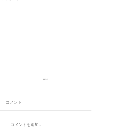
コメント
7月最後の日録
8月の営業日程
コメントを追加…