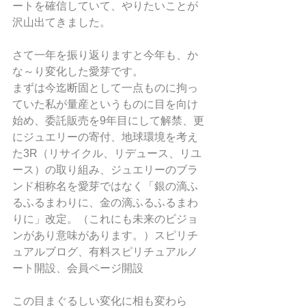
ートを確信していて、やりたいことが
沢山出てきました。
さて一年を振り返りますと今年も、か
な～り変化した愛芽です。
まずは今迄断固として一点ものに拘っ
ていた私が量産というものに目を向け
始め、委託販売を9年目にして解禁、更
にジュエリーの寄付、地球環境を考え
た3R（リサイクル、リデュース、リユ
ース）の取り組み、ジュエリーのブラ
ンド相称名を愛芽ではなく「銀の滴ふ
るふるまわりに、金の滴ふるふるまわ
りに」改定。（これにも未来のビジョ
ンがあり意味があります。）スピリチ
ュアルブログ、有料スピリチュアルノ
ート開設、会員ページ開設
この目まぐるしい変化に相も変わら