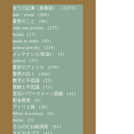
全ての記事（新着順）
（1,073）
1,073件の記事
info・event
（200）
200件の記事
愛芽のこと
（96）
96件の記事
only one jewelry
（275）
275件の記事
bridal
（17）
17件の記事
made to order
（93）
93件の記事
seriese jewelry
（219）
219件の記事
メンテナンス/取扱い
（5）
5件の記事
arttical
（37）
37件の記事
愛芽のアトリエ
（579）
579件の記事
愛芽の日々
（444）
444件の記事
数字と不思議
（23）
23件の記事
装飾と不思議
（73）
73件の記事
宝石/パワーストーン図鑑
（41）
41件の記事
彫金教室
（6）
6件の記事
アトリエ猫
（28）
28件の記事
Silver Accessory
（8）
8件の記事
music
（3）
3件の記事
そらのたね観測室
（81）
81件の記事
スピカタブラ
（41）
41件の記事