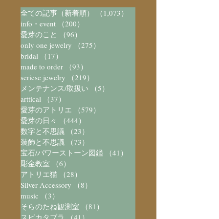
全ての記事（新着順）
（1,073）
1,073件の記事
info・event
（200）
200件の記事
愛芽のこと
（96）
96件の記事
only one jewelry
（275）
275件の記事
bridal
（17）
17件の記事
made to order
（93）
93件の記事
seriese jewelry
（219）
219件の記事
メンテナンス/取扱い
（5）
5件の記事
arttical
（37）
37件の記事
愛芽のアトリエ
（579）
579件の記事
愛芽の日々
（444）
444件の記事
数字と不思議
（23）
23件の記事
装飾と不思議
（73）
73件の記事
宝石/パワーストーン図鑑
（41）
41件の記事
彫金教室
（6）
6件の記事
アトリエ猫
（28）
28件の記事
Silver Accessory
（8）
8件の記事
music
（3）
3件の記事
そらのたね観測室
（81）
81件の記事
スピカタブラ
（41）
41件の記事