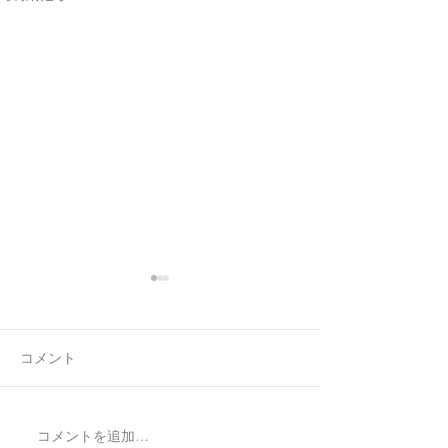
コメント
7月最後の日録
8月の営業日程
コメントを追加…