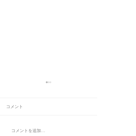
コメント
空ハート🫶✨
コメントを追加…
Made to Order P