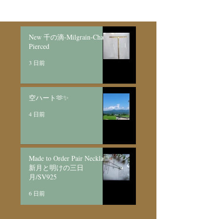
Necklace新月
日月/SV925
New 千の滴-Milgrain-Chain
Pierced
3 日前
空ハート🫶✨
4 日前
Made to Order Pair Necklace
新月と明けの三日
月/SV925
6 日前