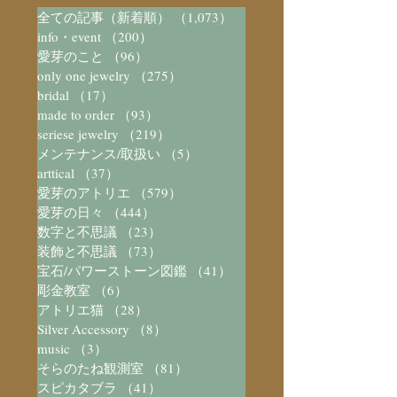
全ての記事（新着順）
（1,073）
1,073件の記事
info・event
（200）
200件の記事
愛芽のこと
（96）
96件の記事
only one jewelry
（275）
275件の記事
bridal
（17）
17件の記事
made to order
（93）
93件の記事
seriese jewelry
（219）
219件の記事
メンテナンス/取扱い
（5）
5件の記事
arttical
（37）
37件の記事
愛芽のアトリエ
（579）
579件の記事
愛芽の日々
（444）
444件の記事
数字と不思議
（23）
23件の記事
装飾と不思議
（73）
73件の記事
宝石/パワーストーン図鑑
（41）
41件の記事
彫金教室
（6）
6件の記事
アトリエ猫
（28）
28件の記事
Silver Accessory
（8）
8件の記事
music
（3）
3件の記事
そらのたね観測室
（81）
81件の記事
スピカタブラ
（41）
41件の記事