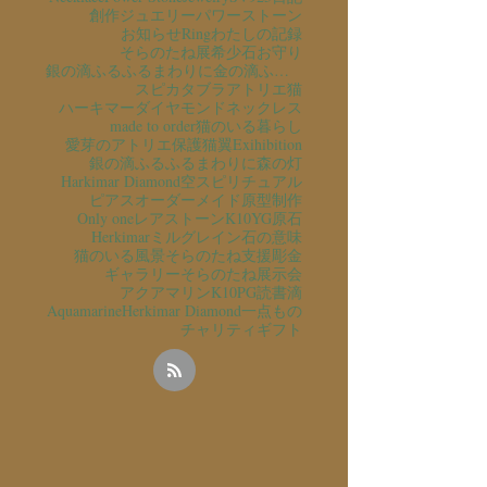
創作ジュエリー
パワーストーン
お知らせ
Ring
わたしの記録
そらのたね展
希少石
お守り
銀の滴ふるふるまわりに金の滴ふるふるまわりに
スピカタブラ
アトリエ猫
ハーキマーダイヤモンド
ネックレス
made to order
猫のいる暮らし
愛芽のアトリエ
保護猫
翼
Exihibition
銀の滴ふるふるまわりに
森の灯
Harkimar Diamond
空
スピリチュアル
ピアス
オーダーメイド
原型制作
Only one
レアストーン
K10YG
原石
Herkimar
ミルグレイン
石の意味
猫のいる風景
そらのたね支援
彫金
ギャラリーそらのたね
展示会
アクアマリン
K10PG
読書
滴
Aquamarine
Herkimar Diamond
一点もの
チャリティ
ギフト