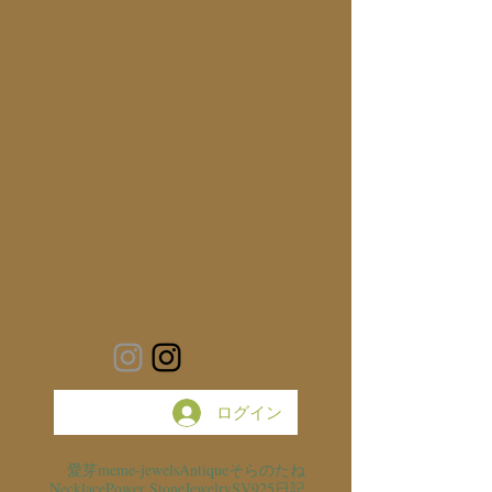
ログイン
愛芽
meme-jewels
Antique
そらのたね
Necklace
Power Stone
Jewelry
SV925
日記