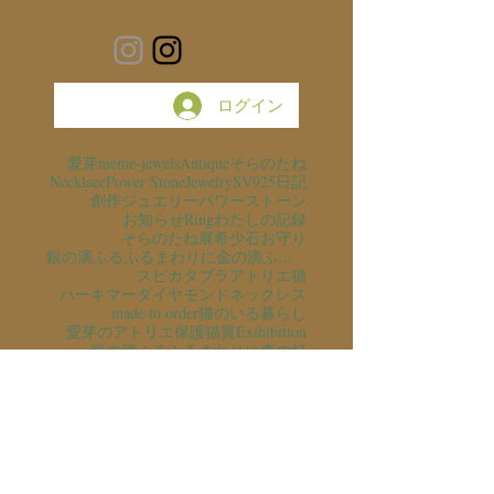
ログイン
愛芽
meme-jewels
Antique
そらのたね
Necklace
Power Stone
Jewelry
SV925
日記
創作ジュエリー
パワーストーン
お知らせ
Ring
わたしの記録
そらのたね展
希少石
お守り
銀の滴ふるふるまわりに金の滴ふるふるまわりに
スピカタブラ
アトリエ猫
ハーキマーダイヤモンド
ネックレス
made to order
猫のいる暮らし
愛芽のアトリエ
保護猫
翼
Exihibition
銀の滴ふるふるまわりに
森の灯
Harkimar Diamond
空
スピリチュアル
ピアス
オーダーメイド
原型制作
Only one
レアストーン
K10YG
原石
Herkimar
ミルグレイン
石の意味
猫のいる風景
そらのたね支援
彫金
ギャラリーそらのたね
展示会
アクアマリン
K10PG
読書
滴