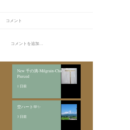
コメント
7月最後の日録
8月の営業日程
コメントを追加…
New 千の滴-Milgrain-Chain
Pierced
1 日前
空ハート🫶✨
3 日前