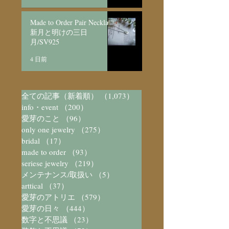
Made to Order Pair Necklace
新月と明けの三日
月/SV925
4 日前
全ての記事（新着順）
（1,073）
1,073件の記事
info・event
（200）
200件の記事
愛芽のこと
（96）
96件の記事
only one jewelry
（275）
275件の記事
bridal
（17）
17件の記事
made to order
（93）
93件の記事
seriese jewelry
（219）
219件の記事
メンテナンス/取扱い
（5）
5件の記事
arttical
（37）
37件の記事
愛芽のアトリエ
（579）
579件の記事
愛芽の日々
（444）
444件の記事
数字と不思議
（23）
23件の記事