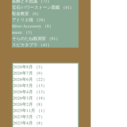
装飾と不思議
（73）
73件の記事
宝石/パワーストーン図鑑
（41）
41件の記事
彫金教室
（6）
6件の記事
アトリエ猫
（28）
28件の記事
Silver Accessory
（8）
8件の記事
music
（3）
3件の記事
そらのたね観測室
（81）
81件の記事
スピカタブラ
（41）
41件の記事
2026年8月
（3）
3件の記事
2026年7月
（9）
9件の記事
2026年6月
（22）
22件の記事
2026年5月
（13）
13件の記事
2026年4月
（13）
13件の記事
2026年3月
（18）
18件の記事
2026年2月
（8）
8件の記事
2025年11月
（1）
1件の記事
2023年5月
（7）
7件の記事
2023年4月
（8）
8件の記事