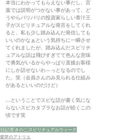
本当にわかってもらえない事だし、言
葉では説明がつかない事があって、ど
うやらバリバリの投資家らしい青汁王
子がスピリチュアルな発言をしてくれ
ると、私も少し踏み込んだ発信しても
いいのかなぁという気持ちに一瞬させ
てくれましたが、踏み込んだスピリチ
ュアルな話は飛びすぎてて色んな意味
で勇気がいるからやっぱり直接お客様
にしか話せないわ～っとなるのでし
た。笑（会員さんのみ見られる仕組み
があるといいのだけど）
…ということでスピな話が書く気にな
らないスピカタブラなお話が続くこの
頃です笑
日記
苔
きのこ
スピリチュアルウィーク
愛芽のアトリエ