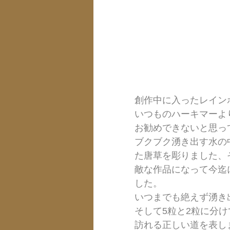
創作中に入ったレイン
いつものハーキマーよ
お勧めできないと思っ
ブクブク湧き出す水の
た唐草を彫りました、
敵な作品になって今迄
した。
いつまでも絶えず湧き
そして5粒と2粒に分
訪れる正しい道を表し