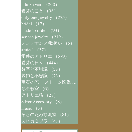
info・event
（200）
200件の記事
愛芽のこと
（96）
96件の記事
only one jewelry
（275）
275件の記事
bridal
（17）
17件の記事
made to order
（93）
93件の記事
seriese jewelry
（219）
219件の記事
メンテナンス/取扱い
（5）
5件の記事
arttical
（37）
37件の記事
愛芽のアトリエ
（579）
579件の記事
愛芽の日々
（444）
444件の記事
数字と不思議
（23）
23件の記事
装飾と不思議
（73）
73件の記事
宝石/パワーストーン図鑑
（41）
41件の記事
彫金教室
（6）
6件の記事
アトリエ猫
（28）
28件の記事
Silver Accessory
（8）
8件の記事
music
（3）
3件の記事
そらのたね観測室
（81）
81件の記事
スピカタブラ
（41）
41件の記事