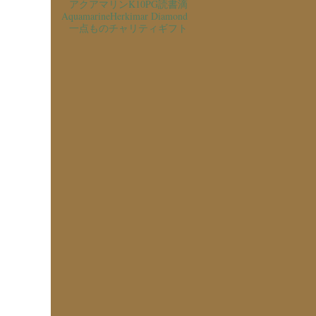
アクアマリン
K10PG
読書
滴
Aquamarine
Herkimar Diamond
一点もの
チャリティ
ギフト