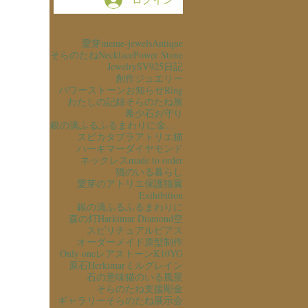
愛芽
meme-jewels
Antique
そらのたね
Necklace
Power Stone
Jewelry
SV925
日記
創作ジュエリー
パワーストーン
お知らせ
Ring
わたしの記録
そらのたね展
希少石
お守り
銀の滴ふるふるまわりに金の滴ふるふるまわりに
スピカタブラ
アトリエ猫
ハーキマーダイヤモンド
ネックレス
made to order
猫のいる暮らし
愛芽のアトリエ
保護猫
翼
Exihibition
銀の滴ふるふるまわりに
森の灯
Harkimar Diamond
空
スピリチュアル
ピアス
オーダーメイド
原型制作
Only one
レアストーン
K10YG
原石
Herkimar
ミルグレイン
石の意味
猫のいる風景
そらのたね支援
彫金
ギャラリーそらのたね
展示会