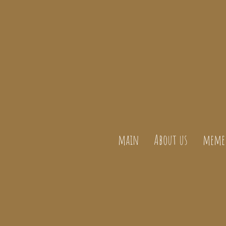
main
About us
meme 