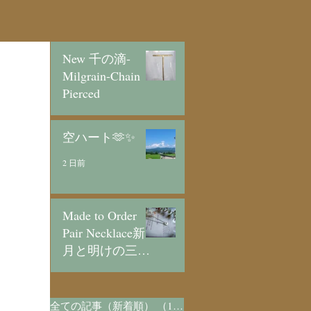
New 千の滴-
Milgrain-Chain
Pierced
1 日前
空ハート🫶✨
2 日前
Made to Order
Pair Necklace新
月と明けの三日
月/SV925
4 日前
全ての記事（新着順）
（1,073）
1,073件の記事