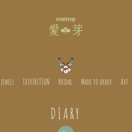
jewels
EXIHIBITION
Bridal
Made to order
Art
DIARY