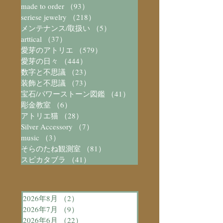
made to order
（93）
93件の記事
seriese jewelry
（218）
218件の記事
メンテナンス/取扱い
（5）
5件の記事
arttical
（37）
37件の記事
愛芽のアトリエ
（579）
579件の記事
愛芽の日々
（444）
444件の記事
数字と不思議
（23）
23件の記事
装飾と不思議
（73）
73件の記事
宝石/パワーストーン図鑑
（41）
41件の記事
彫金教室
（6）
6件の記事
アトリエ猫
（28）
28件の記事
Silver Accessory
（7）
7件の記事
music
（3）
3件の記事
そらのたね観測室
（81）
81件の記事
スピカタブラ
（41）
41件の記事
2026年8月
（2）
2件の記事
2026年7月
（9）
9件の記事
2026年6月
（22）
22件の記事