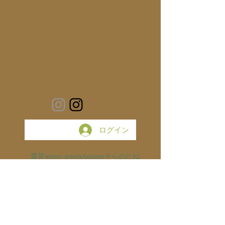
ログイン
愛芽
meme-jewels
Antique
そらのたね
Necklace
Power Stone
Jewelry
SV925
日記
パワーストーン
創作ジュエリー
お知らせ
Ring
わたしの記録
そらのたね展
希少石
お守り
銀の滴ふるふるまわりに金の滴ふるふるまわりに
スピカタブラ
アトリエ猫
ハーキマーダイヤモンド
ネックレス
made to order
猫のいる暮らし