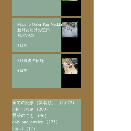
Made to Order Pair Necklace
新月と明けの三日
月/SV925
3 日前
7月最後の日録
6 日前
全ての記事（新着順）
（1,072）
1,072件の記事
info・event
（200）
200件の記事
愛芽のこと
（96）
96件の記事
only one jewelry
（275）
275件の記事
bridal
（17）
17件の記事