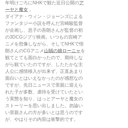
年明けごろにNHKで観た近日公開の
ア
ーヤと魔女
 。
ダイアナ・ウィン・ジョーンズによる
ファンタジー小説を呼んだ宮崎駿監督
が企画し、息子の吾朗さんが監督の初
の3DCGジブリ映画。いつもの宮崎ア
ニメを想像しながら、そしてNHKで悟
朗さんのCGアニメ
山賊の娘ローニャ
を
観てとても面白かったので、期待しな
がら観ていたのですが、したたかな主
人公に感情移入が出来ず、正直あまり
面白いとはいえなかったのが感想なの
ですが、先日ニュースで里親に迎えら
れた子が多数、虐待を受けていたとい
う実態を知り、はっとアーヤと魔女の
ストーリーを思い出しました。勿論い
い里親さんの方が多いとは思うのです
が、やはりその内容は衝撃的です。