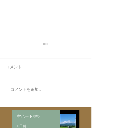
コメント
7月最後の日録
8月の営業日程
コメントを追加…
空ハート🫶✨
1 日前