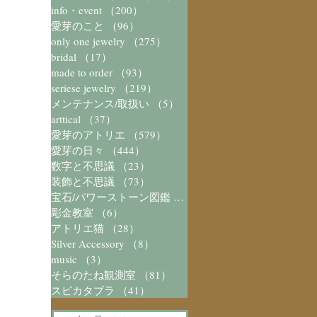
info・event
（200）
200件の記事
愛芽のこと
（96）
96件の記事
only one jewelry
（275）
275件の記事
bridal
（17）
17件の記事
made to order
（93）
93件の記事
seriese jewelry
（219）
219件の記事
メンテナンス/取扱い
（5）
5件の記事
arttical
（37）
37件の記事
愛芽のアトリエ
（579）
579件の記事
愛芽の日々
（444）
444件の記事
数字と不思議
（23）
23件の記事
装飾と不思議
（73）
73件の記事
宝石/パワーストーン図鑑
（41）
41件の記事
彫金教室
（6）
6件の記事
アトリエ猫
（28）
28件の記事
Silver Accessory
（8）
8件の記事
music
（3）
3件の記事
そらのたね観測室
（81）
81件の記事
スピカタブラ
（41）
41件の記事