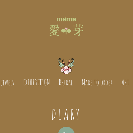
jewels
EXIHIBITION
Bridal
Made to order
Art
DIARY