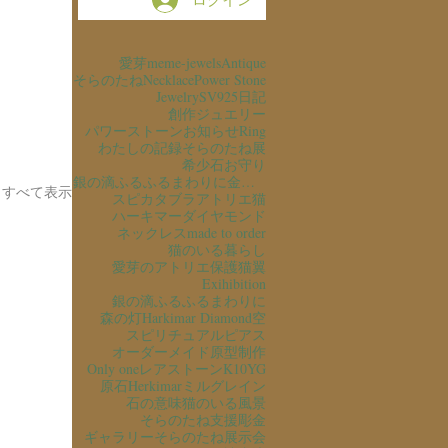
愛芽
meme-jewels
Antique
そらのたね
Necklace
Power Stone
Jewelry
SV925
日記
創作ジュエリー
パワーストーン
お知らせ
Ring
わたしの記録
そらのたね展
希少石
お守り
銀の滴ふるふるまわりに金の滴ふるふるまわりに
すべて表示
スピカタブラ
アトリエ猫
ハーキマーダイヤモンド
ネックレス
made to order
猫のいる暮らし
愛芽のアトリエ
保護猫
翼
Exihibition
銀の滴ふるふるまわりに
森の灯
Harkimar Diamond
空
スピリチュアル
ピアス
オーダーメイド
原型制作
Only one
レアストーン
K10YG
原石
Herkimar
ミルグレイン
石の意味
猫のいる風景
そらのたね支援
彫金
ギャラリーそらのたね
展示会