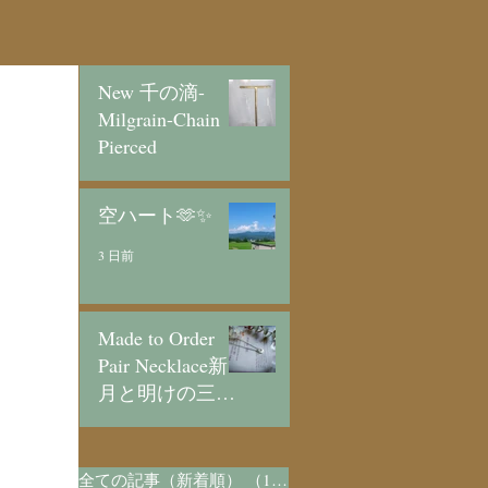
New 千の滴-
Milgrain-Chain
Pierced
2 日前
空ハート🫶✨
3 日前
Made to Order
Pair Necklace新
月と明けの三日
月/SV925
5 日前
全ての記事（新着順）
（1,073）
1,073件の記事