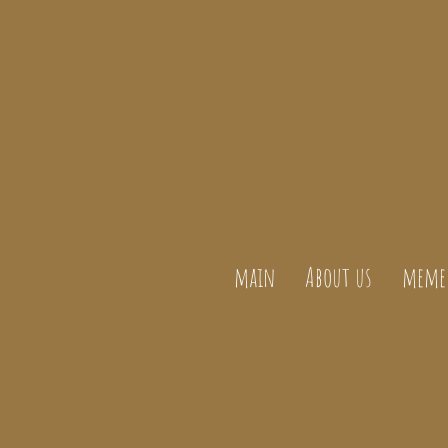
main
About us
meme 