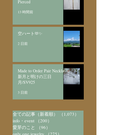
Pierced
13 時間前
空ハート🫶✨
2 日前
Made to Order Pair Necklace
新月と明けの三日
月/SV925
3 日前
全ての記事（新着順）
（1,073）
1,073件の記事
info・event
（200）
200件の記事
愛芽のこと
（96）
96件の記事
only one jewelry
（275）
275件の記事