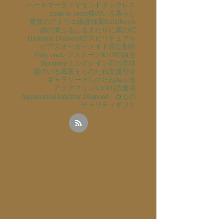
ハーキマーダイヤモンド
ネックレス
made to order
猫のいる暮らし
愛芽のアトリエ
保護猫
翼
Exihibition
銀の滴ふるふるまわりに
森の灯
Harkimar Diamond
空
スピリチュアル
ピアス
オーダーメイド
原型制作
Only one
レアストーン
K10YG
原石
Herkimar
ミルグレイン
石の意味
猫のいる風景
そらのたね支援
彫金
ギャラリーそらのたね
展示会
アクアマリン
K10PG
読書
滴
Aquamarine
Herkimar Diamond
一点もの
チャリティ
ギフト