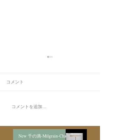
コメント
7月最後の日録
8月の営業日程
コメントを追加…
New 千の滴-Milgrain-Chain