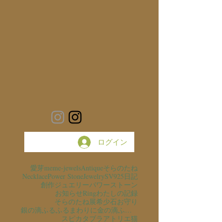
ログイン
愛芽
meme-jewels
Antique
そらのたね
Necklace
Power Stone
Jewelry
SV925
日記
創作ジュエリー
パワーストーン
お知らせ
Ring
わたしの記録
そらのたね展
希少石
お守り
銀の滴ふるふるまわりに金の滴ふるふるまわりに
スピカタブラ
アトリエ猫