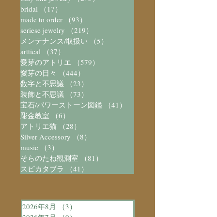
bridal
（17）
17件の記事
made to order
（93）
93件の記事
seriese jewelry
（219）
219件の記事
メンテナンス/取扱い
（5）
5件の記事
arttical
（37）
37件の記事
愛芽のアトリエ
（579）
579件の記事
愛芽の日々
（444）
444件の記事
数字と不思議
（23）
23件の記事
装飾と不思議
（73）
73件の記事
宝石/パワーストーン図鑑
（41）
41件の記事
彫金教室
（6）
6件の記事
アトリエ猫
（28）
28件の記事
Silver Accessory
（8）
8件の記事
music
（3）
3件の記事
そらのたね観測室
（81）
81件の記事
スピカタブラ
（41）
41件の記事
2026年8月
（3）
3件の記事