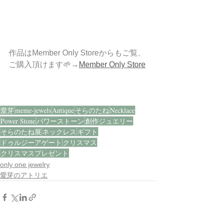
作品はMember Only Storeからもご覧、
ご購入頂けます🌱→
Member Only Store
愛芽
meme-jewels
Antique
そらのたね
Necklace
Power Stone
パワーストーン
創作ジュエリー
そらのたね展
ネックレス
ギフト
ドゥルジーアゲート
クリスマス
クリスマスプレゼント
only one jewelry
愛芽のアトリエ