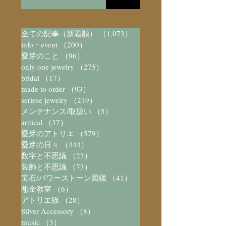
全ての記事（新着順）
（1,073）
1,073件の記事
info・event
（200）
200件の記事
愛芽のこと
（96）
96件の記事
only one jewelry
（275）
275件の記事
bridal
（17）
17件の記事
made to order
（93）
93件の記事
seriese jewelry
（219）
219件の記事
メンテナンス/取扱い
（5）
5件の記事
arttical
（37）
37件の記事
愛芽のアトリエ
（579）
579件の記事
愛芽の日々
（444）
444件の記事
数字と不思議
（23）
23件の記事
装飾と不思議
（73）
73件の記事
宝石/パワーストーン図鑑
（41）
41件の記事
彫金教室
（6）
6件の記事
アトリエ猫
（28）
28件の記事
Silver Accessory
（8）
8件の記事
music
（3）
3件の記事