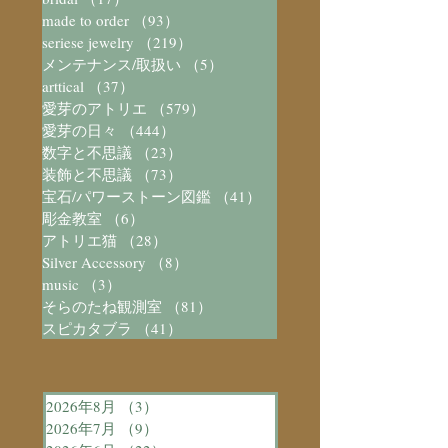
made to order
（93）
93件の記事
seriese jewelry
（219）
219件の記事
メンテナンス/取扱い
（5）
5件の記事
arttical
（37）
37件の記事
愛芽のアトリエ
（579）
579件の記事
愛芽の日々
（444）
444件の記事
数字と不思議
（23）
23件の記事
装飾と不思議
（73）
73件の記事
宝石/パワーストーン図鑑
（41）
41件の記事
彫金教室
（6）
6件の記事
アトリエ猫
（28）
28件の記事
Silver Accessory
（8）
8件の記事
music
（3）
3件の記事
そらのたね観測室
（81）
81件の記事
スピカタブラ
（41）
41件の記事
2026年8月
（3）
3件の記事
2026年7月
（9）
9件の記事