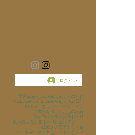
ログイン
愛芽
meme-jewels
Antique
そらのたね
Necklace
Power Stone
Jewelry
SV925
日記
創作ジュエリー
パワーストーン
お知らせ
Ring
わたしの記録
そらのたね展
希少石
お守り
銀の滴ふるふるまわりに金の滴ふるふるまわりに
スピカタブラ
アトリエ猫
ハーキマーダイヤモンド
ネックレス