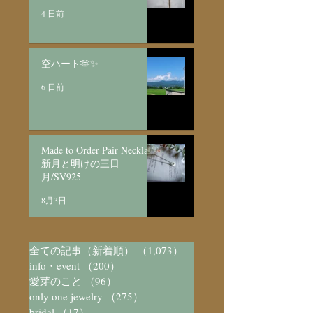
4 日前
空ハート🫶✨
6 日前
Made to Order Pair Necklace
新月と明けの三日
月/SV925
8月3日
全ての記事（新着順）
（1,073）
1,073件の記事
info・event
（200）
200件の記事
愛芽のこと
（96）
96件の記事
only one jewelry
（275）
275件の記事
bridal
（17）
17件の記事