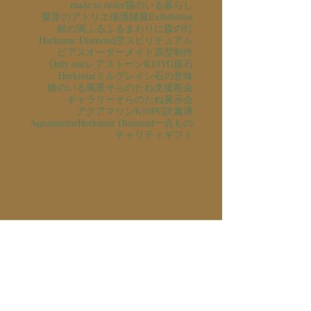
made to order
猫のいる暮らし
愛芽のアトリエ
保護猫
翼
Exihibition
銀の滴ふるふるまわりに
森の灯
Harkimar Diamond
空
スピリチュアル
ピアス
オーダーメイド
原型制作
Only one
レアストーン
K10YG
原石
Herkimar
ミルグレイン
石の意味
猫のいる風景
そらのたね支援
彫金
ギャラリーそらのたね
展示会
アクアマリン
K10PG
読書
滴
Aquamarine
Herkimar Diamond
一点もの
チャリティ
ギフト