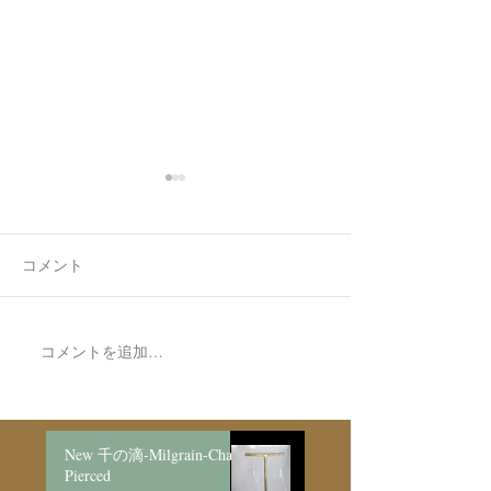
コメント
空ハート🫶✨
コメントを追加…
Made to Order P
Necklace新月
日月/SV925
New 千の滴-Milgrain-Chain
Pierced