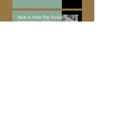
Made to Order Pair Necklace
新月と明けの三日
月/SV925
7 日前
全ての記事（新着順）
（1,073）
1,073件の記事
info・event
（200）
200件の記事
愛芽のこと
（96）
96件の記事
only one jewelry
（275）
275件の記事
bridal
（17）
17件の記事
made to order
（93）
93件の記事
seriese jewelry
（219）
219件の記事
メンテナンス/取扱い
（5）
5件の記事
arttical
（37）
37件の記事
愛芽のアトリエ
（579）
579件の記事
愛芽の日々
（444）
444件の記事
数字と不思議
（23）
23件の記事