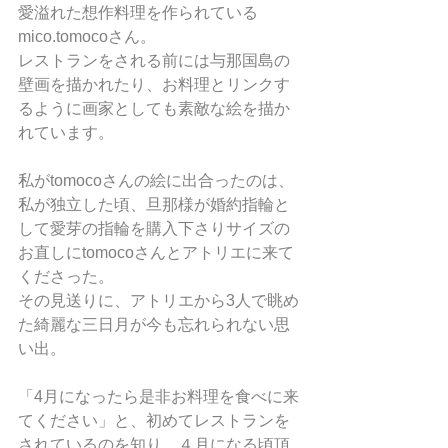
愛溢れた想作料理を作られている
mico.tomocoさん。
レストランをされる前には与那国島の
壁画を描かれたり、お料理とリンクす
るように画家としても素敵な絵を描か
れています。
私がtomocoさんの絵に出合ったのは、
私が独立した頃、旦那様が婚約指輪と
して愛芽の指輪を購入下さりサイズの
お直しにtomocoさんとアトリエに来て
くださった。
その見送りに、アトリエから3人で眺め
た綺麗な三日月が今も忘れられない思
い出。
「4月になったら是非お料理を食べに来
てください」と、初めてレストランを
されているのを知り、４月になる頃頂