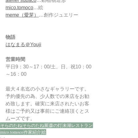
atelier subaco
…動植物造形
mico.tomoco
…絵
meme（愛芽）
…創作ジュエリー
物語
はなまる＠Youji
営業時間 
平日9：30～17：00/土、日、祝10：00
～16：00
最大４名迄の小さなギャラリーです。
予約優先の為、少人数での来店をお勧
め致します。確実に来店されたいお客
様はご予約又は事前にご連絡頂くとス
ムーズです。
そらのたね
そらのたね展
森の灯
未湖レストラン
mico.tomoco
作家紹介
絵