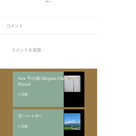
コメント
7月最後の日録
8月の営業日程
コメントを追加…
New 千の滴-Milgrain-Chain
Pierced
4 日前
空ハート🫶✨
5 日前