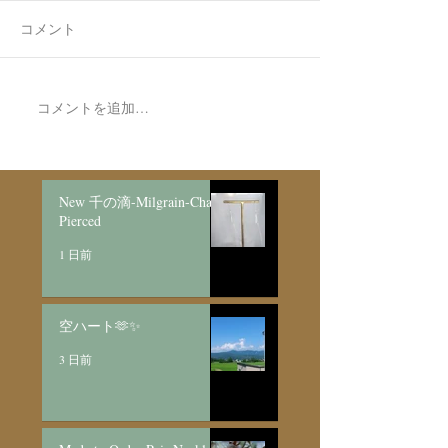
コメント
7月最後の日録
コメントを追加…
Made to Order Pair
Necklace新月と明けの三
日月/SV925
New 千の滴-Milgrain-Chain
Pierced
1 日前
空ハート🫶✨
3 日前