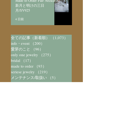
Made to Order Pair Necklace
新月と明けの三日
月/SV925
4 日前
全ての記事（新着順）
（1,073）
1,073件の記事
info・event
（200）
200件の記事
愛芽のこと
（96）
96件の記事
only one jewelry
（275）
275件の記事
bridal
（17）
17件の記事
made to order
（93）
93件の記事
seriese jewelry
（219）
219件の記事
メンテナンス/取扱い
（5）
5件の記事
arttical
（37）
37件の記事
愛芽のアトリエ
（579）
579件の記事
愛芽の日々
（444）
444件の記事
数字と不思議
（23）
23件の記事
装飾と不思議
（73）
73件の記事
宝石/パワーストーン図鑑
（41）
41件の記事