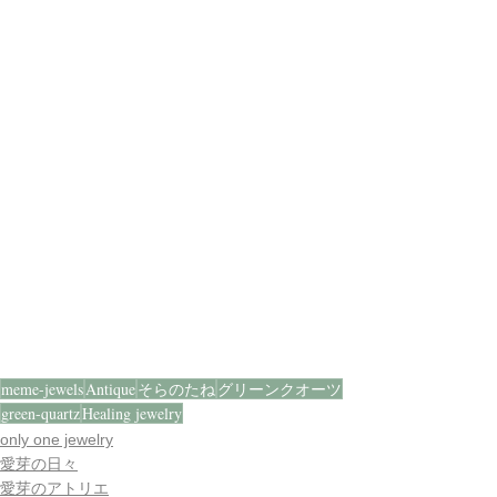
meme-jewels
Antique
そらのたね
グリーンクオーツ
green-quartz
Healing jewelry
only one jewelry
愛芽の日々
愛芽のアトリエ