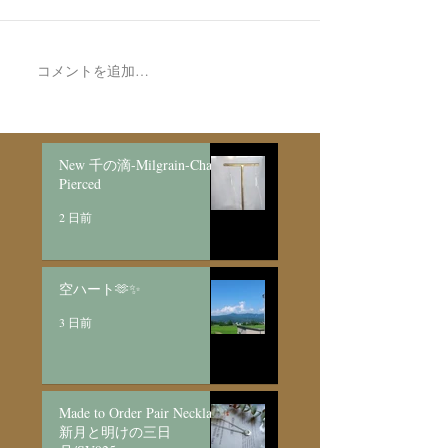
空ハート🫶✨
コメントを追加…
Made to Order P
Necklace新月
日月/SV925
New 千の滴-Milgrain-Chain
Pierced
2 日前
空ハート🫶✨
3 日前
Made to Order Pair Necklace
新月と明けの三日