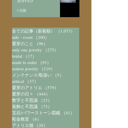
月/SV925
5 日前
全ての記事（新着順）
（1,073）
1,073件の記事
info・event
（200）
200件の記事
愛芽のこと
（96）
96件の記事
only one jewelry
（275）
275件の記事
bridal
（17）
17件の記事
made to order
（93）
93件の記事
seriese jewelry
（219）
219件の記事
メンテナンス/取扱い
（5）
5件の記事
arttical
（37）
37件の記事
愛芽のアトリエ
（579）
579件の記事
愛芽の日々
（444）
444件の記事
数字と不思議
（23）
23件の記事
装飾と不思議
（73）
73件の記事
宝石/パワーストーン図鑑
（41）
41件の記事
彫金教室
（6）
6件の記事
アトリエ猫
（28）
28件の記事