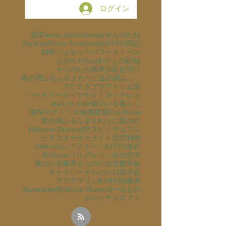
ログイン
愛芽
meme-jewels
Antique
そらのたね
Necklace
Power Stone
Jewelry
SV925
日記
創作ジュエリー
パワーストーン
お知らせ
Ring
わたしの記録
そらのたね展
希少石
お守り
銀の滴ふるふるまわりに金の滴ふるふるまわりに
スピカタブラ
アトリエ猫
ハーキマーダイヤモンド
ネックレス
made to order
猫のいる暮らし
愛芽のアトリエ
保護猫
翼
Exihibition
銀の滴ふるふるまわりに
森の灯
Harkimar Diamond
空
スピリチュアル
ピアス
オーダーメイド
原型制作
Only one
レアストーン
K10YG
原石
Herkimar
ミルグレイン
石の意味
猫のいる風景
そらのたね支援
彫金
ギャラリーそらのたね
展示会
アクアマリン
K10PG
読書
滴
Aquamarine
Herkimar Diamond
一点もの
チャリティ
ギフト