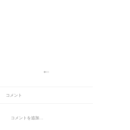
コメント
7月最後の日録
8月の営業日程
コメントを追加…