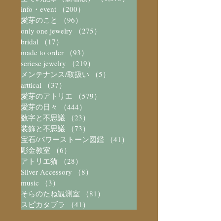
info・event
（200）
200件の記事
愛芽のこと
（96）
96件の記事
only one jewelry
（275）
275件の記事
bridal
（17）
17件の記事
made to order
（93）
93件の記事
seriese jewelry
（219）
219件の記事
メンテナンス/取扱い
（5）
5件の記事
arttical
（37）
37件の記事
愛芽のアトリエ
（579）
579件の記事
愛芽の日々
（444）
444件の記事
数字と不思議
（23）
23件の記事
装飾と不思議
（73）
73件の記事
宝石/パワーストーン図鑑
（41）
41件の記事
彫金教室
（6）
6件の記事
アトリエ猫
（28）
28件の記事
Silver Accessory
（8）
8件の記事
music
（3）
3件の記事
そらのたね観測室
（81）
81件の記事
スピカタブラ
（41）
41件の記事