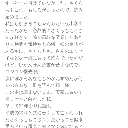
ずっと手を付けていなかった、さくら
ももこのおもしろがあったので、読み
始めました。
私はちびまるこちゃんみたいな小学生
だったから、必然的にさくらももこさ
んが好きで、確か高校を卒業したあた
りで時間も気持ちも心機一転の余裕が
ある頃に、さくらももこさんのエッセ
イなどを一気に買って読んでいたのだ
けど、いかんせん読書が苦手なので、
コジコジ優先 笑
次に確か有名なもものかんずめだか何
かの有名な一冊を読んで精一杯。
この本は読まないまま、実家に置いて
名古屋へと向かった私。
そして21年ぶりに読む。
平成の終りと共に若くして亡くなられ
たさくらももこさん。だからこそ健康
手帖という題名も何となく気になると