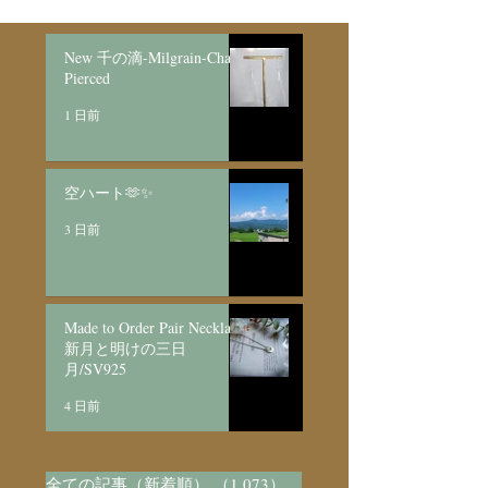
New 千の滴-Milgrain-Chain
Pierced
1 日前
空ハート🫶✨
3 日前
Made to Order Pair Necklace
新月と明けの三日
月/SV925
4 日前
全ての記事（新着順）
（1,073）
1,073件の記事