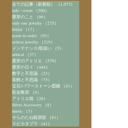
全ての記事（新着順）
（1,073）
1,073件の記事
info・event
（200）
200件の記事
愛芽のこと
（96）
96件の記事
only one jewelry
（275）
275件の記事
bridal
（17）
17件の記事
made to order
（93）
93件の記事
seriese jewelry
（219）
219件の記事
メンテナンス/取扱い
（5）
5件の記事
arttical
（37）
37件の記事
愛芽のアトリエ
（579）
579件の記事
愛芽の日々
（444）
444件の記事
数字と不思議
（23）
23件の記事
装飾と不思議
（73）
73件の記事
宝石/パワーストーン図鑑
（41）
41件の記事
彫金教室
（6）
6件の記事
アトリエ猫
（28）
28件の記事
Silver Accessory
（8）
8件の記事
music
（3）
3件の記事
そらのたね観測室
（81）
81件の記事
スピカタブラ
（41）
41件の記事