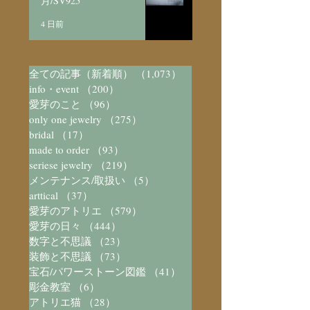
月/SV925
4 日前
全ての記事（新着順）
（1,073）
1,073件の記事
info・event
（200）
200件の記事
愛芽のこと
（96）
96件の記事
only one jewelry
（275）
275件の記事
bridal
（17）
17件の記事
made to order
（93）
93件の記事
seriese jewelry
（219）
219件の記事
メンテナンス/取扱い
（5）
5件の記事
arttical
（37）
37件の記事
愛芽のアトリエ
（579）
579件の記事
愛芽の日々
（444）
444件の記事
数字と不思議
（23）
23件の記事
装飾と不思議
（73）
73件の記事
宝石/パワーストーン図鑑
（41）
41件の記事
彫金教室
（6）
6件の記事
アトリエ猫
（28）
28件の記事