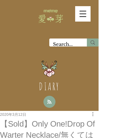
DIARY
2020年3月12日
【Sold】Only One!Drop Of
Warter Necklace/無くては