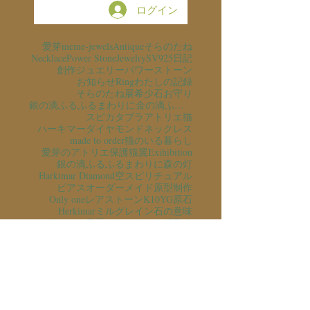
ログイン
愛芽
meme-jewels
Antique
そらのたね
Necklace
Power Stone
Jewelry
SV925
日記
創作ジュエリー
パワーストーン
お知らせ
Ring
わたしの記録
そらのたね展
希少石
お守り
銀の滴ふるふるまわりに金の滴ふるふるまわりに
スピカタブラ
アトリエ猫
ハーキマーダイヤモンド
ネックレス
made to order
猫のいる暮らし
愛芽のアトリエ
保護猫
翼
Exihibition
銀の滴ふるふるまわりに
森の灯
Harkimar Diamond
空
スピリチュアル
ピアス
オーダーメイド
原型制作
Only one
レアストーン
K10YG
原石
Herkimar
ミルグレイン
石の意味
猫のいる風景
そらのたね支援
彫金
ギャラリーそらのたね
展示会
アクアマリン
K10PG
読書
滴
Aquamarine
Herkimar Diamond
一点もの
チャリティ
ギフト