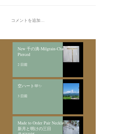
7月最後の日録
コメントを追加…
Made to Order Pair
Necklace新月と明けの三
日月/SV925
New 千の滴-Milgrain-Chain
Pierced
2 日前
空ハート🫶✨
3 日前
Made to Order Pair Necklace
新月と明けの三日