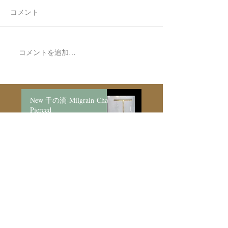
コメント
空ハート🫶✨
7月最後の日録
コメントを追加…
New 千の滴-Milgrain-Chain
Pierced
4 日前
空ハート🫶✨
5 日前
Made to Order Pair Necklace