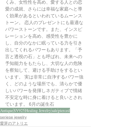
くみ、女性性を高め、愛する人との恋
愛の成就、さらには幸福な家庭へと導
く効果があるといわれているムーンス
トーン。 恋人のプレゼントにも最適な
パワーストーンです。また、インスピ
レーションを高め、感受性を豊かに
し、自分のなかに眠っている力を引き
出してくれるパワーもあります。「予
言と透視の石」とも呼ばれ、未来への
予知能力をもたらし、大切な人の危険
を察知して、避ける手助けをするとい
います。 実は非常に自浄するパワー強
く、どのような場所でも、清らかで優
しいパワーを発揮しネガティブで情緒
不安定な時に身に着けると良いとされ
ています。 6月の誕生石 
Antique
SV925
Healing Jewelry
sale
pierced
seriese jewelry
愛芽のアトリエ